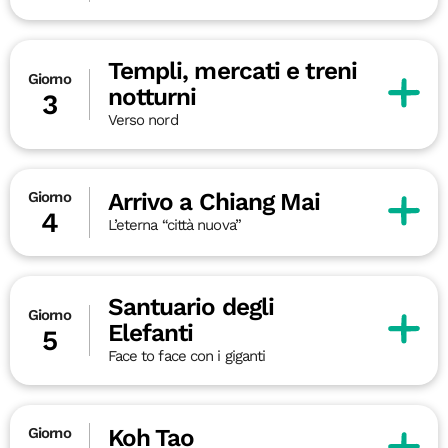
Templi, mercati e treni
Giorno
notturni
3
Verso nord
Arrivo a Chiang Mai
Giorno
4
L’eterna “città nuova”
Santuario degli
Giorno
Elefanti
5
Face to face con i giganti
Koh Tao
Giorno