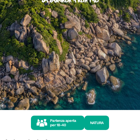
da Bangkok a Koh Tao
Partenza aperta
NATURA
per
18-40