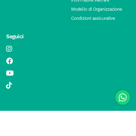
Modello di Organizzazione
Condizioni assicurative
Seguici
© 2019 Si Vola s.r.l. - Socio Unico - C.F./P.IVA 08326410720 - Via
Pietro Andrea Saccardo 9, 20134 Milano - capitale sociale versato