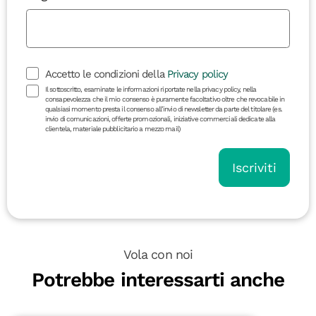
Accetto le condizioni della
Privacy policy
Il sottoscritto, esaminate le informazioni riportate nella privacy policy, nella
consapevolezza che il mio consenso è puramente facoltativo oltre che revocabile in
qualsiasi momento presta il consenso all’invio di newsletter da parte del titolare (es.
invio di comunicazioni, offerte promozionali, iniziative commerciali dedicate alla
clientela, materiale pubblicitario a mezzo mail)
Iscriviti
Vola con noi
Potrebbe interessarti anche