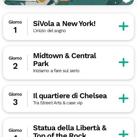
SiVola a New York!
Giorno
1
L'inizio del sogno
Midtown & Central
Giorno
Park
2
Iniziamo a fare sul serio
Il quartiere di Chelsea
Giorno
3
Tra Street Arts & case vip
Statua della Libertà &
Giorno
Top of the Rock