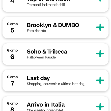
4
Tramonti indimenticabili
Brooklyn & DUMBO
Giorno
5
Foto ricordo
Soho & Tribeca
Giorno
6
Halloween Parade
Last day
Giorno
7
Shopping, souvenir e ultimo hot dog
Arrivo in Italia
Giorno
8
Che viaggio incredibile!