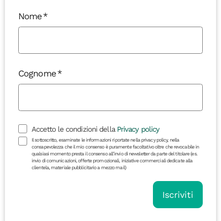
Nome
Cognome
Accetto le condizioni della
Privacy policy
Il sottoscritto, esaminate le informazioni riportate nella privacy policy, nella
consapevolezza che il mio consenso è puramente facoltativo oltre che revocabile in
qualsiasi momento presta il consenso all’invio di newsletter da parte del titolare (es.
invio di comunicazioni, offerte promozionali, iniziative commerciali dedicate alla
clientela, materiale pubblicitario a mezzo mail)
Iscriviti