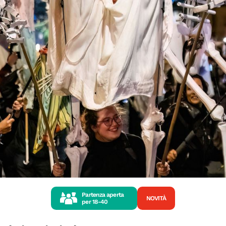
Partenza aperta
NOVITÀ
per
18-40