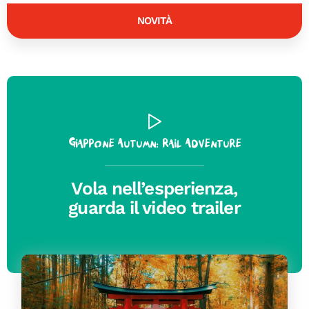
NOVITÀ
Giappone Autumn: Rail Adventure
Vola nell’esperienza,
guarda il video trailer