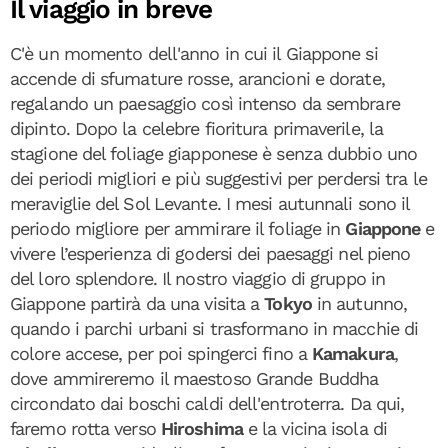
Il viaggio in breve
C'è un momento dell'anno in cui il Giappone si
accende di sfumature rosse, arancioni e dorate,
regalando un paesaggio così intenso da sembrare
dipinto. Dopo la celebre fioritura primaverile, la
stagione del foliage giapponese è senza dubbio uno
dei periodi migliori e più suggestivi per perdersi tra le
meraviglie del Sol Levante. I mesi autunnali sono il
periodo migliore per ammirare il foliage in
Giappone
e
vivere l’esperienza di godersi dei paesaggi nel pieno
del loro splendore. Il nostro viaggio di gruppo in
Giappone partirà da una visita a
Tokyo
in autunno,
quando i parchi urbani si trasformano in macchie di
colore accese, per poi spingerci fino a
Kamakura
,
dove ammireremo il maestoso Grande Buddha
circondato dai boschi caldi dell'entroterra. Da qui,
faremo rotta verso
Hiroshima
e la vicina isola di