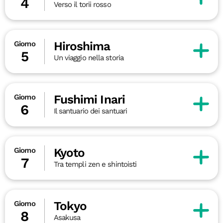
4
Verso il torii rosso
Hiroshima
Giorno
5
Un viaggio nella storia
Fushimi Inari
Giorno
6
Il santuario dei santuari
Kyoto
Giorno
7
Tra templi zen e shintoisti
Tokyo
Giorno
8
Asakusa