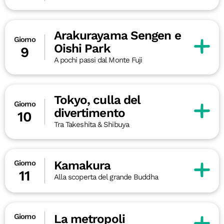
Arakurayama Sengen e
Giorno
Oishi Park
9
A pochi passi dal Monte Fuji
Tokyo, culla del
Giorno
divertimento
10
Tra Takeshita & Shibuya
Kamakura
Giorno
11
Alla scoperta del grande Buddha
La metropoli
Giorno