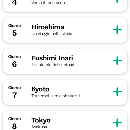
4
Verso il torii rosso
Hiroshima
Giorno
5
Un viaggio nella storia
Fushimi Inari
Giorno
6
Il santuario dei santuari
Kyoto
Giorno
7
Tra templi zen e shintoisti
Tokyo
Giorno
8
Asakusa