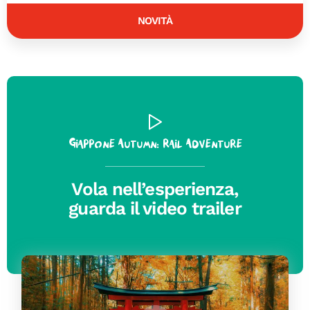
NOVITÀ
Giappone Autumn: Rail Adventure
Vola nell’esperienza,
guarda il video trailer