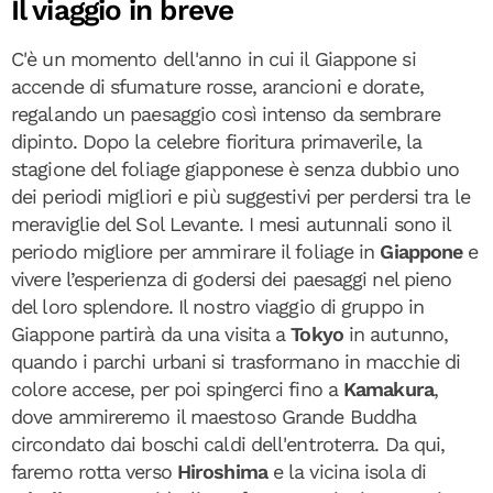
Il viaggio in breve
C'è un momento dell'anno in cui il Giappone si
accende di sfumature rosse, arancioni e dorate,
regalando un paesaggio così intenso da sembrare
dipinto. Dopo la celebre fioritura primaverile, la
stagione del foliage giapponese è senza dubbio uno
dei periodi migliori e più suggestivi per perdersi tra le
meraviglie del Sol Levante. I mesi autunnali sono il
periodo migliore per ammirare il foliage in
Giappone
e
vivere l’esperienza di godersi dei paesaggi nel pieno
del loro splendore. Il nostro viaggio di gruppo in
Giappone partirà da una visita a
Tokyo
in autunno,
quando i parchi urbani si trasformano in macchie di
colore accese, per poi spingerci fino a
Kamakura
,
dove ammireremo il maestoso Grande Buddha
circondato dai boschi caldi dell'entroterra. Da qui,
faremo rotta verso
Hiroshima
e la vicina isola di