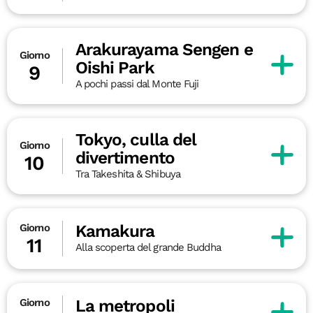
Arakurayama Sengen e
Giorno
Oishi Park
9
A pochi passi dal Monte Fuji
Tokyo, culla del
Giorno
divertimento
10
Tra Takeshita & Shibuya
Kamakura
Giorno
11
Alla scoperta del grande Buddha
La metropoli
Giorno