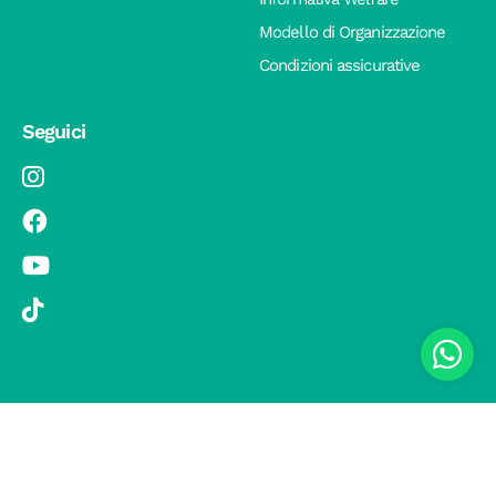
Modello di Organizzazione
Condizioni assicurative
Seguici
© 2019 Si Vola s.r.l. - Socio Unico - C.F./P.IVA 08326410720 - Via
Pietro Andrea Saccardo 9, 20134 Milano - capitale sociale versato