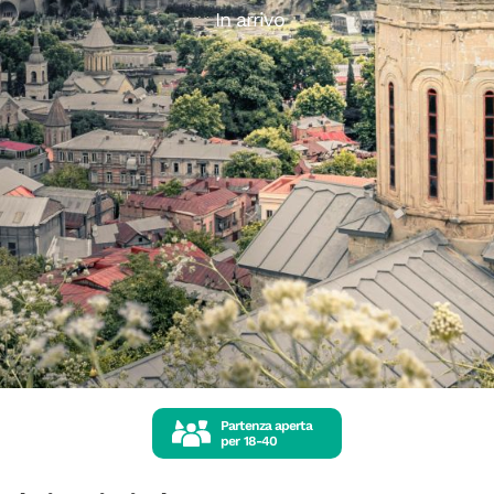
In arrivo
Partenza aperta
per
18-40