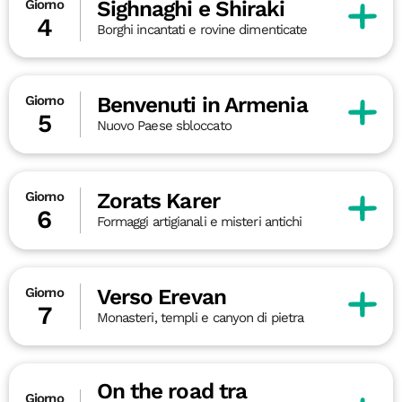
Sighnaghi e Shiraki
Giorno
4
Borghi incantati e rovine dimenticate
Benvenuti in Armenia
Giorno
5
Nuovo Paese sbloccato
Zorats Karer
Giorno
6
Formaggi artigianali e misteri antichi
Verso Erevan
Giorno
7
Monasteri, templi e canyon di pietra
On the road tra
Giorno