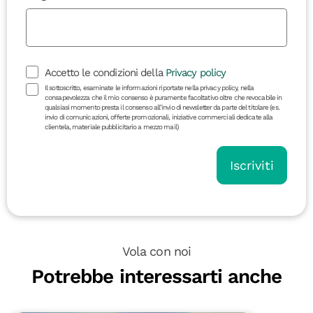
Accetto le condizioni della
Privacy policy
Il sottoscritto, esaminate le informazioni riportate nella privacy policy, nella
consapevolezza che il mio consenso è puramente facoltativo oltre che revocabile in
qualsiasi momento presta il consenso all’invio di newsletter da parte del titolare (es.
invio di comunicazioni, offerte promozionali, iniziative commerciali dedicate alla
clientela, materiale pubblicitario a mezzo mail)
Iscriviti
Vola con noi
Potrebbe interessarti anche