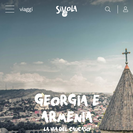
viaggi
Georgia e
Armenia
La Via del Caucaso