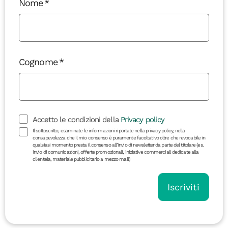
Nome
Cognome
Accetto le condizioni della
Privacy policy
Il sottoscritto, esaminate le informazioni riportate nella privacy policy, nella
consapevolezza che il mio consenso è puramente facoltativo oltre che revocabile in
qualsiasi momento presta il consenso all’invio di newsletter da parte del titolare (es.
invio di comunicazioni, offerte promozionali, iniziative commerciali dedicate alla
clientela, materiale pubblicitario a mezzo mail)
Iscriviti