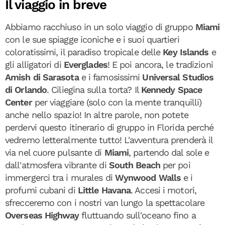
Il viaggio in breve
Abbiamo racchiuso in un solo viaggio di gruppo
Miami
con le sue spiagge iconiche e i suoi quartieri
coloratissimi, il paradiso tropicale delle
Key Islands
e
gli alligatori di
Everglades
! E poi ancora, le tradizioni
Amish di Sarasota
e i famosissimi
Universal Studios
di Orlando
. Ciliegina sulla torta? Il
Kennedy Space
Center
per viaggiare (solo con la mente tranquilli)
anche nello spazio! In altre parole, non potete
perdervi questo itinerario di gruppo in Florida perché
vedremo letteralmente tutto! L'avventura prenderà il
via nel cuore pulsante di
Miami
, partendo dal sole e
dall'atmosfera vibrante di
South Beach
per poi
immergerci tra i murales di
Wynwood Walls
e i
profumi cubani di
Little Havana
. Accesi i motori,
sfrecceremo con i nostri van lungo la spettacolare
Overseas Highway
fluttuando sull'oceano fino a