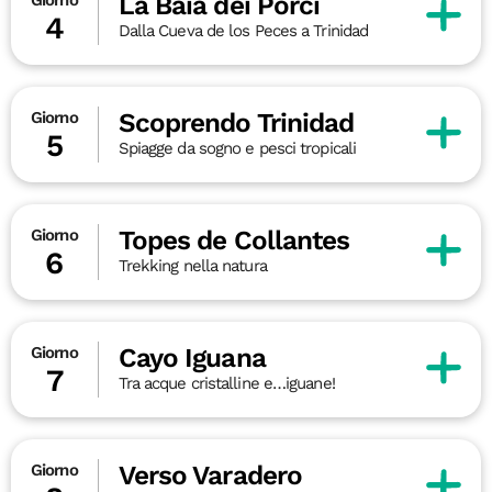
La Baia dei Porci
4
Dalla Cueva de los Peces a Trinidad
Scoprendo Trinidad
Giorno
5
Spiagge da sogno e pesci tropicali
Topes de Collantes
Giorno
6
Trekking nella natura
Cayo Iguana
Giorno
7
Tra acque cristalline e…iguane!
Verso Varadero
Giorno