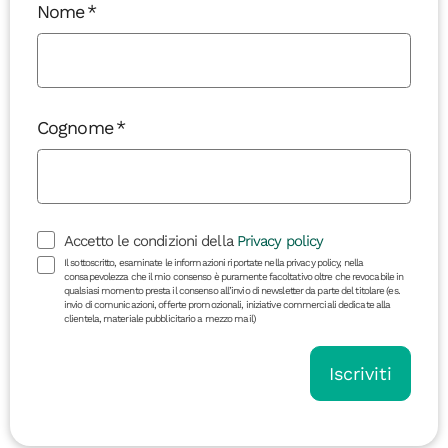
Nome
Cognome
Accetto le condizioni della
Privacy policy
Il sottoscritto, esaminate le informazioni riportate nella privacy policy, nella
consapevolezza che il mio consenso è puramente facoltativo oltre che revocabile in
qualsiasi momento presta il consenso all’invio di newsletter da parte del titolare (es.
invio di comunicazioni, offerte promozionali, iniziative commerciali dedicate alla
clientela, materiale pubblicitario a mezzo mail)
Iscriviti