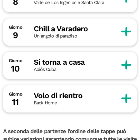
8
Valle de Los Ingenios e Santa Clara
Chill a Varadero
Giorno
9
Un angolo di paradiso
Si torna a casa
Giorno
10
Adiós Cuba
Volo di rientro
Giorno
11
Back Home
A seconda delle partenze l’ordine delle tappe può
subire variazioni garantendo comunque tutte le visite