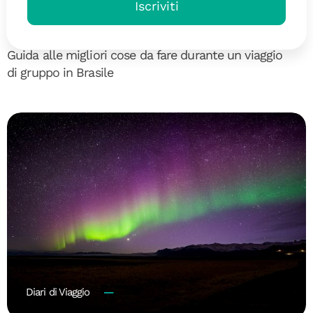
Iscriviti
Saudade brasiliana: viaggio lungo
la Chapada Diamantina
Guida alle migliori cose da fare durante un viaggio
di gruppo in Brasile
Diari di Viaggio