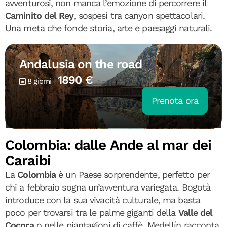
avventurosi, non manca l’emozione di percorrere il
Caminito del Rey
, sospesi tra canyon spettacolari.
Una meta che fonde storia, arte e paesaggi naturali.
Andalusia on the road
1890 €
8 giorni
Prenota ora
Colombia: dalle Ande al mar dei
Caraibi
La
Colombia
è un Paese sorprendente, perfetto per
chi a febbraio sogna un’avventura variegata. Bogotà
introduce con la sua vivacità culturale, ma basta
poco per trovarsi tra le palme giganti della
Valle del
Cocora
o nelle piantagioni di caffè. Medellín racconta