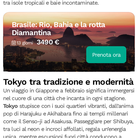
tra isole tropicali e baie incontaminate.
Brasile: Rio, Bahia e la rotta
Diamantina
3490 €
13 giorni
Prenota ora
Tokyo tra tradizione e modernità
Un viaggio in Giappone a febbraio significa immergersi
nel cuore di una città che incanta in ogni stagione.
Tokyo
stupisce con i suoi quartieri vibranti, dall’anima
pop di Harajuku e Akihabara fino ai templi millenari
come il Senso-ji ad Asakusa. Passeggiare per Shibuya,
tra luci al neon e incroci affollati, regala un’energia
unica, mentre escursioni fuori città conducono a