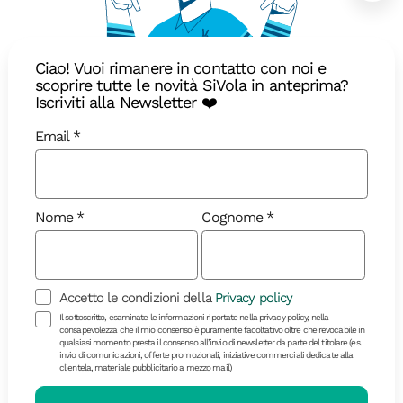
Leggi anche
Ciao! Vuoi rimanere in contatto con noi e
scoprire tutte le novità SiVola in anteprima?
Iscriviti alla Newsletter ❤️
Email
Nome
Cognome
Accetto le condizioni della
Privacy policy
Il sottoscritto, esaminate le informazioni riportate nella privacy policy, nella
consapevolezza che il mio consenso è puramente facoltativo oltre che revocabile in
qualsiasi momento presta il consenso all’invio di newsletter da parte del titolare (es.
Diari di Viaggio
invio di comunicazioni, offerte promozionali, iniziative commerciali dedicate alla
clientela, materiale pubblicitario a mezzo mail)