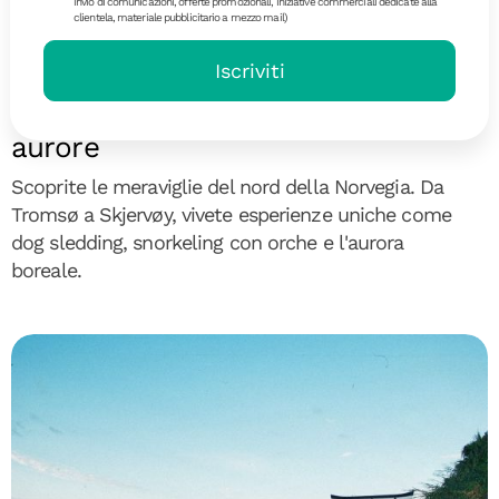
invio di comunicazioni, offerte promozionali, iniziative commerciali dedicate alla
clientela, materiale pubblicitario a mezzo mail)
Diari di Viaggio
Iscriviti
Norvegia: alla scoperta di orche e
aurore
Scoprite le meraviglie del nord della Norvegia. Da
Tromsø a Skjervøy, vivete esperienze uniche come
dog sledding, snorkeling con orche e l'aurora
boreale.