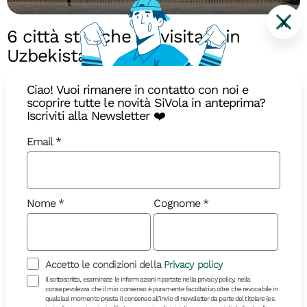
X
6 città storiche da visitare in
Uzbekistan
Scoprite le 6 città storiche più affascinanti
Ciao! Vuoi rimanere in contatto con noi e
dell'Uzbekistan. Visitate Tashkent, Samarcanda,
scoprire tutte le novità SiVola in anteprima?
Bukhara e altre meraviglie della Via della Seta."
Iscriviti alla Newsletter ❤️
Email
Nome
Cognome
Accetto le condizioni della
Privacy policy
Il sottoscritto, esaminate le informazioni riportate nella privacy policy, nella
consapevolezza che il mio consenso è puramente facoltativo oltre che revocabile in
qualsiasi momento presta il consenso all’invio di newsletter da parte del titolare (es.