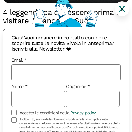
X
4 leggende da conoscere prima di
visitare l’Islanda del Sud
Scoprite le leggende millenarie che si nascondono
Ciao! Vuoi rimanere in contatto con noi e
dietro i luoghi più iconici da visitare in Islanda del
scoprire tutte le novità SiVola in anteprima?
Sud
Iscriviti alla Newsletter ❤️
Email
Nome
Cognome
Accetto le condizioni della
Privacy policy
Il sottoscritto, esaminate le informazioni riportate nella privacy policy, nella
consapevolezza che il mio consenso è puramente facoltativo oltre che revocabile in
qualsiasi momento presta il consenso all’invio di newsletter da parte del titolare (es.
invio di comunicazioni, offerte promozionali, iniziative commerciali dedicate alla