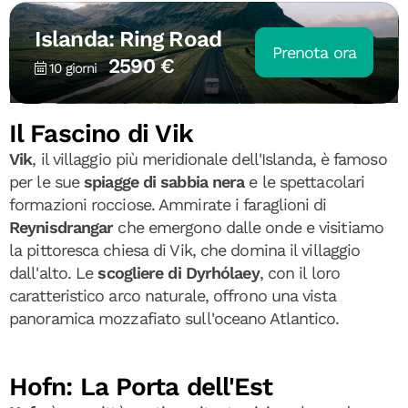
Islanda: Ring Road
Prenota ora
2590 €
10 giorni
Il Fascino di Vik
Vik
, il villaggio più meridionale dell'Islanda, è famoso
per le sue
spiagge di sabbia nera
e le spettacolari
formazioni rocciose. Ammirate i faraglioni di
Reynisdrangar
che emergono dalle onde e visitiamo
la pittoresca chiesa di Vik, che domina il villaggio
dall'alto. Le
scogliere di Dyrhólaey
, con il loro
caratteristico arco naturale, offrono una vista
panoramica mozzafiato sull'oceano Atlantico.
Hofn: La Porta dell'Est