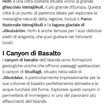
Hofn
è una città costiera situata vicino al grande
ghiacciaio Vatnajökull
, il più grande d'Europa. Questa
città è un punto di partenza ideale per esplorare le
meraviglie naturali della regione, inclusi il
Parco
Nazionale Vatnajökull
e la
laguna glaciale di
Jökulsárlón
. Hofn è anche famosa per i suoi deliziosi
piatti di aragosta, che puoi gustare nei ristoranti
locali.
I Canyon di Basalto
I
canyon di basalto
dell'Islanda sono formazioni
geologiche uniche che offrono paesaggi spettacolari.
Il canyon di
Stuðlagil
, situato nella valle di
Jökuldalur
, è particolarmente impressionante per le
sue colonne di basalto perfettamente allineate e le
acque turchesi del fiume. Esplorare questi canyon ci
permetterà di immergerci in uno dei panorami più
affascinanti dell'Islanda.