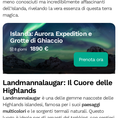
meno conosciuti ma incredibilmente affascinanti
dell'Islanda, rivelando la vera essenza di questa terra
magica.
Islanda: Aurora Expedition e
Grotte di Ghiaccio
1890 €
8 giorni
Prenota ora
Landmannalaugar: Il Cuore delle
Highlands
Landmannalaugar
è una delle gemme nascoste delle
Highlands islandesi, famosa per i suoi
paesaggi
multicolori
e le sorgenti termali naturali. Questo
luogo è ideale per gli amanti del trekking, con sentieri