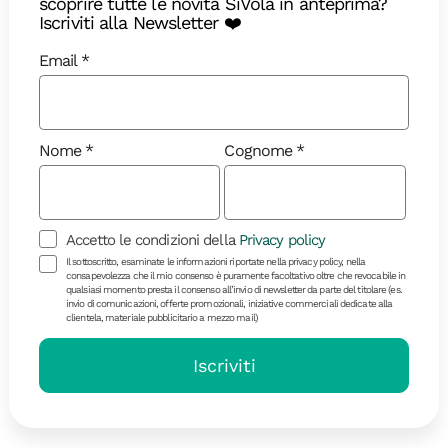
scoprire tutte le novità SiVola in anteprima?
Iscriviti alla Newsletter ❤️
Email
Nome
Cognome
Diari di Viaggio
Accetto le condizioni della
Privacy policy
Il sottoscritto, esaminate le informazioni riportate nella privacy policy, nella
consapevolezza che il mio consenso è puramente facoltativo oltre che revocabile in
qualsiasi momento presta il consenso all’invio di newsletter da parte del titolare (es.
Saudade brasiliana: viaggio lungo
invio di comunicazioni, offerte promozionali, iniziative commerciali dedicate alla
clientela, materiale pubblicitario a mezzo mail)
la Chapada Diamantina
Iscriviti
Guida alle migliori cose da fare durante un viaggio
di gruppo in Brasile