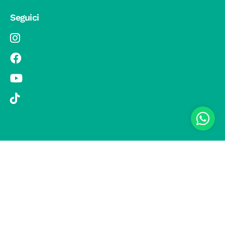
Seguici
© 2019 Si Vola s.r.l. - Socio Unico - C.F./P.IVA 08326410720 - Via
Pietro Andrea Saccardo 9, 20134 Milano - capitale sociale versato
1.000.000,00 € - SCIA Protocollo n. 33779 del 25 Luglio 2019 -
Regione Puglia L.r. 15 novembre 2007, n. 34 come modificata dalla
L.r. 18 febbraio 2014 n. 6; L. n. 241/1990, art. 19 – Fondo di Garanzia
n° A/229.2626/2/2019/R - Copertura assicurativa con Compagnia