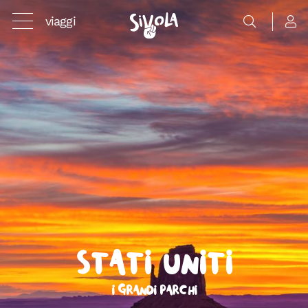
viaggi
Stati Uniti
I grandi parchi