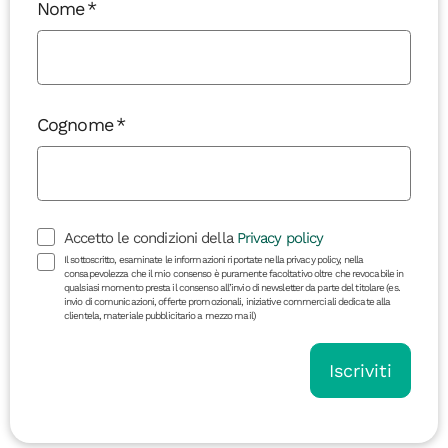
Nome
Cognome
Accetto le condizioni della
Privacy policy
Il sottoscritto, esaminate le informazioni riportate nella privacy policy, nella
consapevolezza che il mio consenso è puramente facoltativo oltre che revocabile in
qualsiasi momento presta il consenso all’invio di newsletter da parte del titolare (es.
invio di comunicazioni, offerte promozionali, iniziative commerciali dedicate alla
clientela, materiale pubblicitario a mezzo mail)
Iscriviti