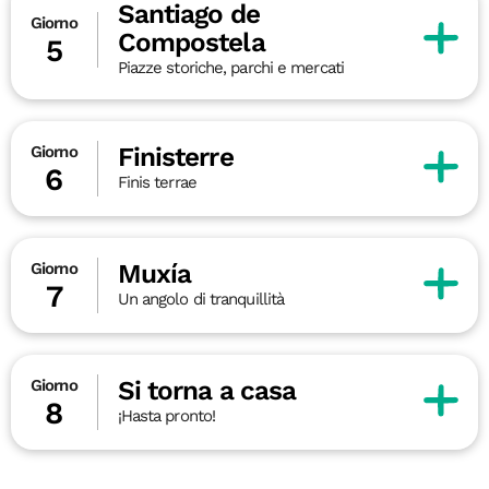
Santiago de
Giorno
Compostela
5
Piazze storiche, parchi e mercati
Finisterre
Giorno
6
Finis terrae
Muxía
Giorno
7
Un angolo di tranquillità
Si torna a casa
Giorno
8
¡Hasta pronto!