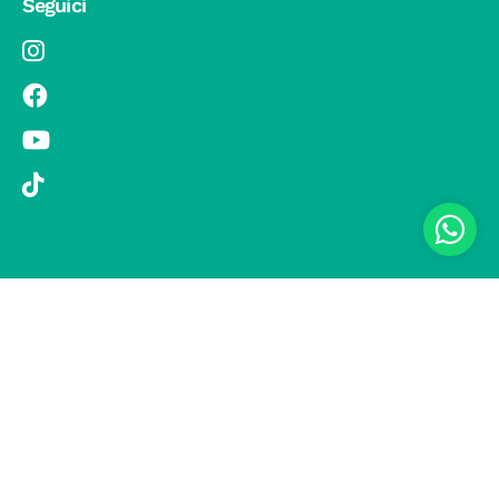
Seguici
© 2019 Si Vola s.r.l. - Socio Unico - C.F./P.IVA 08326410720 - Via
Pietro Andrea Saccardo 9, 20134 Milano - capitale sociale versato
1.000.000,00 € - SCIA Protocollo n. 33779 del 25 Luglio 2019 -
Regione Puglia L.r. 15 novembre 2007, n. 34 come modificata dalla
L.r. 18 febbraio 2014 n. 6; L. n. 241/1990, art. 19 – Fondo di Garanzia
n° A/229.2626/2/2019/R - Copertura assicurativa con Compagnia
UNIPOLSAI 1/10346/319/176473762 -
Privacy policy
-
Preferenze
cookie
-
Informativa clienti