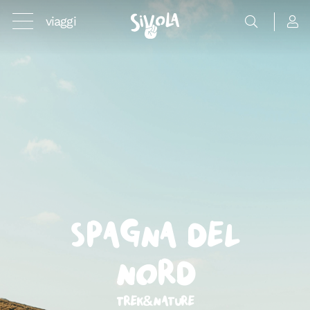
viaggi
Spagna del
Nord
Trek&Nature