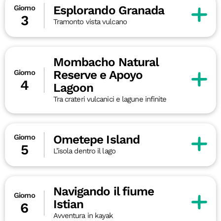
Esplorando Granada
Giorno
3
Tramonto vista vulcano
Mombacho Natural
Reserve e Apoyo
Giorno
4
Lagoon
Tra crateri vulcanici e lagune infinite
Ometepe Island
Giorno
5
L’isola dentro il lago
Navigando il fiume
Giorno
Istian
6
Avventura in kayak