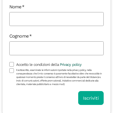
Nome
Cognome
Accetto le condizioni della
Privacy policy
Il sottoscritto, esaminate le informazioni riportate nella privacy policy, nella
consapevolezza che il mio consenso è puramente facoltativo oltre che revocabile in
qualsiasi momento presta il consenso all’invio di newsletter da parte del titolare (es.
invio di comunicazioni, offerte promozionali, iniziative commerciali dedicate alla
clientela, materiale pubblicitario a mezzo mail)
Iscriviti