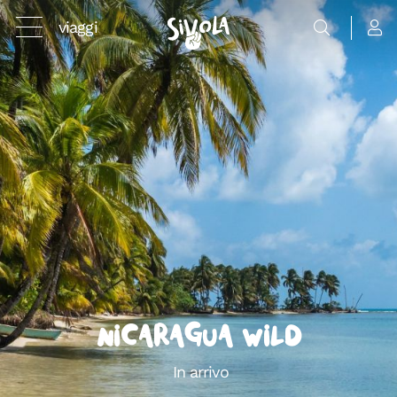
viaggi
Nicaragua Wild
In arrivo