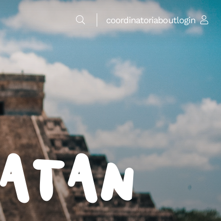
coordinatori
about
login
catán