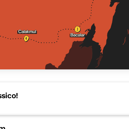
sico!
um