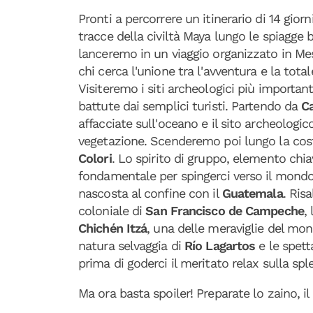
Pronti a percorrere un itinerario di 14 giorn
tracce della civiltà Maya lungo le spiagge
lanceremo in un viaggio organizzato in Mes
chi cerca l'unione tra l'avventura e la total
Visiteremo i siti archeologici più importan
battute dai semplici turisti. Partendo da
C
affacciate sull'oceano e il sito archeologic
vegetazione. Scenderemo poi lungo la cos
Colori
. Lo spirito di gruppo, elemento chiave
fondamentale per spingerci verso il mond
nascosta al confine con il
Guatemala
. Ris
coloniale di
San Francisco de Campeche
,
Chichén Itzá
, una delle meraviglie del m
natura selvaggia di
Río Lagartos
e le spett
prima di goderci il meritato relax sulla spl
Ma ora basta spoiler! Preparate lo zaino, i