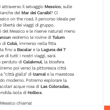
i attraverso il selvaggio
Messico
, sulle
 bianche del
Mar dei Caraibi
? Ci
sico on the road, il percorso ideale per
e libertà dei viaggi di gruppo.
ti del Messico e le riserve naturali meno
ancun
vedremo le rovine di
Tulum
o di
Cobá
, immerso nella fitta
ta fino a
Bacalar
e la
Laguna dei 7
 di tutti i nostri viaggi, sarà
o perduto di
Calakmul
, la biosfera
aliremo poi verso la pittoresca città
 la "città gialla" di
Izamal
e la maestosa
ondo moderno. Potremo esplorare la
acolari acque rosa di
Las Coloradas
,
endida isola di
Holbox
.
l Messico chiama!