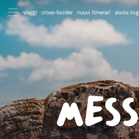
viaggi
cross-border
nuovi itinerari
sivola tog
Mess