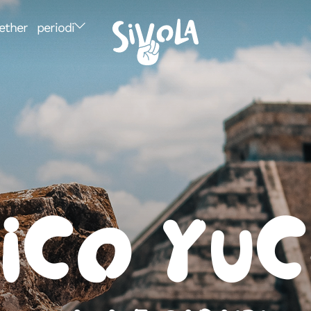
ether
periodi
ico Yu