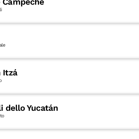
de Campeche
li
ale
 Itzá
o
li dello Yucatán
nto