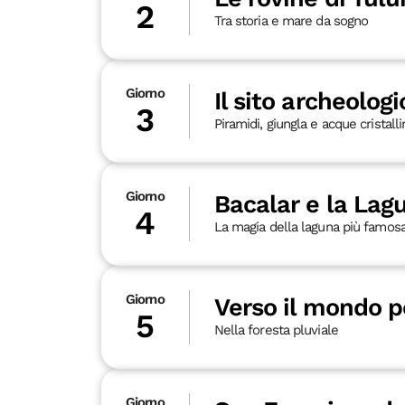
2
Tra storia e mare da sogno
Giorno
Il sito archeolog
3
Piramidi, giungla e acque cristall
Giorno
Bacalar e la Lagu
4
La magia della laguna più famos
Giorno
Verso il mondo 
5
Nella foresta pluviale
Giorno