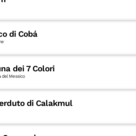
ico di Cobá
ine
na dei 7 Colori
a del Messico
perduto di Calakmul