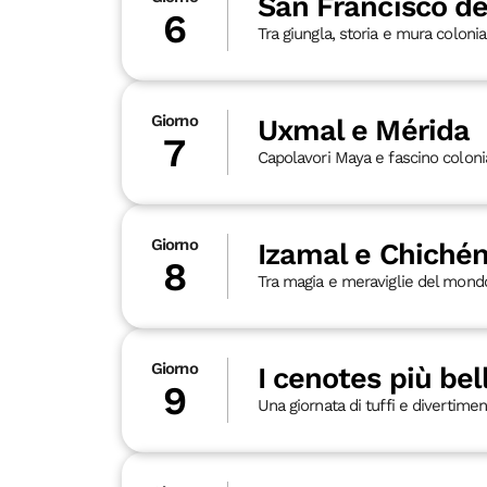
San Francisco 
6
Tra giungla, storia e mura colonia
Giorno
Uxmal e Mérida
7
Capolavori Maya e fascino coloni
Giorno
Izamal e Chichén
8
Tra magia e meraviglie del mond
Giorno
I cenotes più bel
9
Una giornata di tuffi e divertime