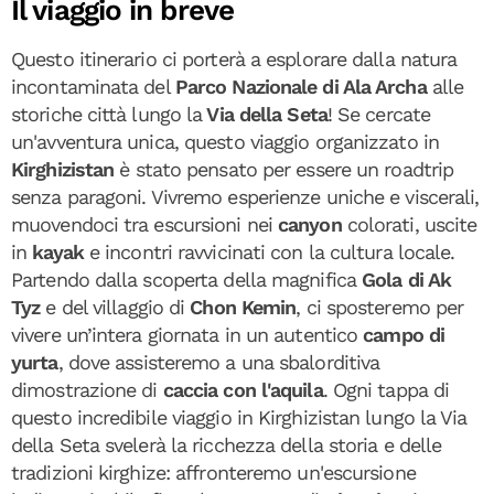
Il viaggio in breve
Questo itinerario ci porterà a esplorare dalla natura
incontaminata del
Parco Nazionale di Ala Archa
alle
storiche città lungo la
Via della Seta
! Se cercate
un'avventura unica, questo viaggio organizzato in
Kirghizistan
è stato pensato per essere un roadtrip
senza paragoni. Vivremo esperienze uniche e viscerali,
muovendoci tra escursioni nei
canyon
colorati, uscite
in
kayak
e incontri ravvicinati con la cultura locale.
Partendo dalla scoperta della magnifica
Gola di Ak
Tyz
e del villaggio di
Chon Kemin
, ci sposteremo per
vivere un’intera giornata in un autentico
campo di
yurta
, dove assisteremo a una sbalorditiva
dimostrazione di
caccia con l'aquila
. Ogni tappa di
questo incredibile viaggio in Kirghizistan lungo la Via
della Seta svelerà la ricchezza della storia e delle
tradizioni kirghize: affronteremo un'escursione