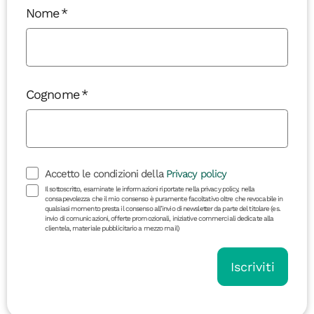
Nome
Cognome
Accetto le condizioni della
Privacy policy
Il sottoscritto, esaminate le informazioni riportate nella privacy policy, nella
consapevolezza che il mio consenso è puramente facoltativo oltre che revocabile in
qualsiasi momento presta il consenso all’invio di newsletter da parte del titolare (es.
invio di comunicazioni, offerte promozionali, iniziative commerciali dedicate alla
clientela, materiale pubblicitario a mezzo mail)
Iscriviti