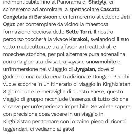
indimenticabile fino al Panorama di
Shatyly
, ci
spingeremo ad ammirare la spettacolare
Cascata
Congelata di Barskoon
e ci fermeremo al celebre
Jeti
Oguz
per contemplare da vicino la maestosa
formazione rocciosa delle
Sette Torri.
Il nostro
percorso toccherà la vivace
Karakol
, svelandoci il suo
volto multiculturale tra affascinanti cattedrali e
moschee storiche, per poi alternare pura adrenalina
con una giornata divisa tra kayak e
snowmobile
e
un'immersione nel villaggio di
Jyrgalan
, dove ci
godremo una calda cena tradizionale Dungan. Per chi
vuole scoprire in un itinerario di viaggio in Kirghizistan
8 giorni tutte le meraviglie di questo Paese, questo
viaggio di gruppo racchiude l'essenza di tutto ciò che
vi serve per un'esperienza irripetibile. Se volete sapere
con precisione cosa vedere
in un viaggio in
Kirghizistan
per tornare con lo zaino pieno di ricordi
leggendari, ci vediamo al gate!