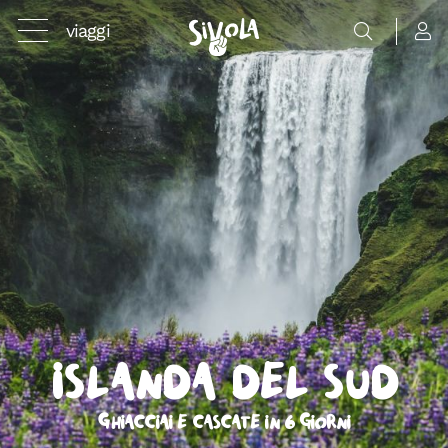
viaggi
Islanda del Sud
Ghiacciai e cascate in 6 giorni