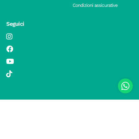
Condizioni assicurative
Seguici
© 2019 Si Vola s.r.l. - Socio Unico - C.F./P.IVA 08326410720 - Via
Pietro Andrea Saccardo 9, 20134 Milano - capitale sociale versato
1.000.000,00 € - SCIA Protocollo n. 33779 del 25 Luglio 2019 -
Regione Puglia L.r. 15 novembre 2007, n. 34 come modificata dalla