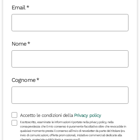
Email
Nome
Cognome
Accetto le condizioni della
Privacy policy
Il sottoscritto, esaminate le informazioni riportate nella privacy policy, nella
consapevolezza che il mio consenso è puramente facoltativo oltre che revocabile in
qualsiasi momento presta il consenso all’invio di newsletter da parte del titolare (es.
invio di comunicazioni, offerte promozionali, iniziative commerciali dedicate alla
clientela, materiale pubblicitario a mezzo mail)