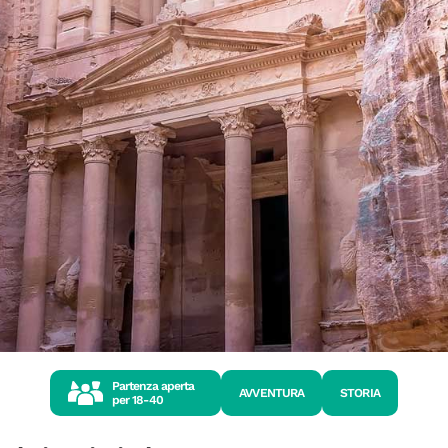
Partenza aperta
AVVENTURA
STORIA
per
18-40