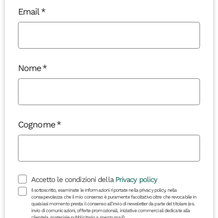
Email
Nome
Cognome
Accetto le condizioni della
Privacy policy
Il sottoscritto, esaminate le informazioni riportate nella privacy policy, nella
consapevolezza che il mio consenso è puramente facoltativo oltre che revocabile in
qualsiasi momento presta il consenso all’invio di newsletter da parte del titolare (es.
invio di comunicazioni, offerte promozionali, iniziative commerciali dedicate alla
clientela, materiale pubblicitario a mezzo mail)