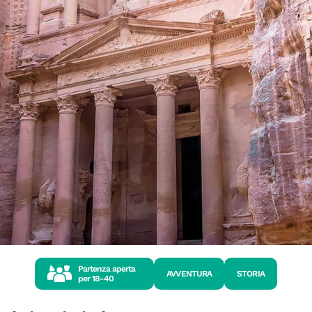
Partenza aperta
AVVENTURA
STORIA
per
18-40