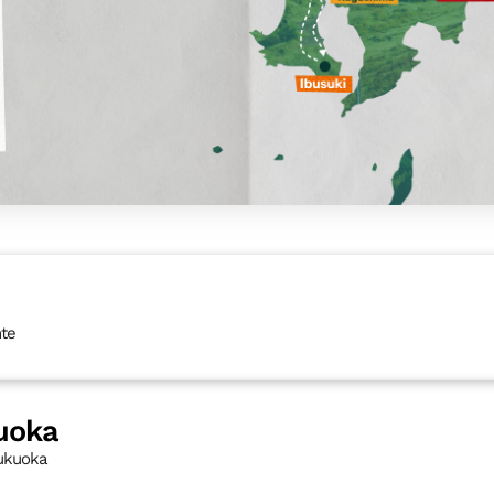
nte
uoka
Fukuoka