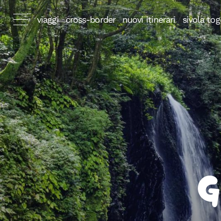
viaggi
cross-border
nuovi itinerari
sivola tog
G