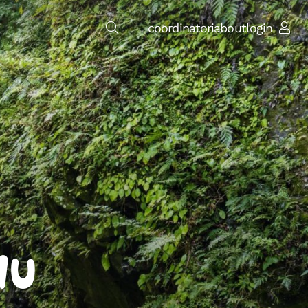
coordinatori
about
login
hu