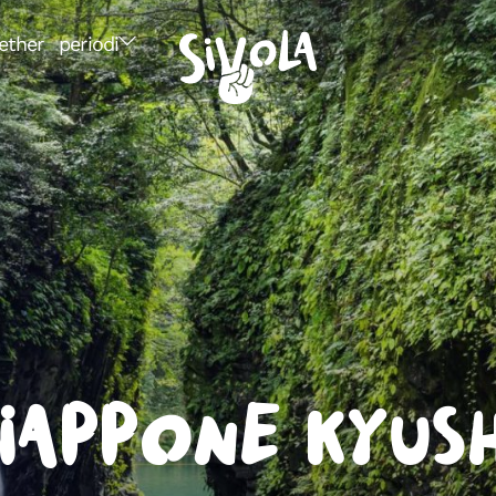
ether
periodi
iappone Kyus