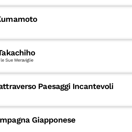
 Kumamoto
 Takachiho
 le Sue Meraviglie
attraverso Paesaggi Incantevoli
campagna Giapponese