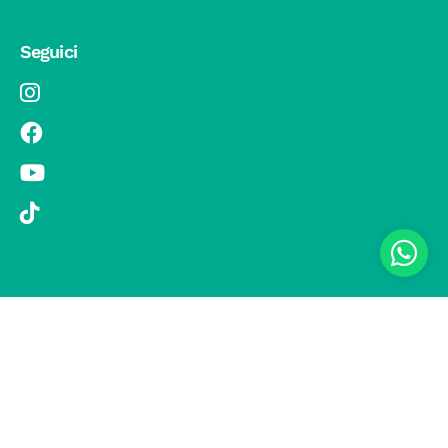
Seguici
© 2019 Si Vola s.r.l. - Socio Unico - C.F./P.IVA 08326410720 - Via
Pietro Andrea Saccardo 9, 20134 Milano - capitale sociale versato
1.000.000,00 € - SCIA Protocollo n. 33779 del 25 Luglio 2019 -
Regione Puglia L.r. 15 novembre 2007, n. 34 come modificata dalla
L.r. 18 febbraio 2014 n. 6; L. n. 241/1990, art. 19 – Fondo di Garanzia