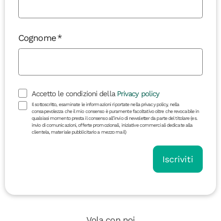
Cognome
Accetto le condizioni della
Privacy policy
Il sottoscritto, esaminate le informazioni riportate nella privacy policy, nella
consapevolezza che il mio consenso è puramente facoltativo oltre che revocabile in
qualsiasi momento presta il consenso all’invio di newsletter da parte del titolare (es.
invio di comunicazioni, offerte promozionali, iniziative commerciali dedicate alla
clientela, materiale pubblicitario a mezzo mail)
Iscriviti
Vola con noi