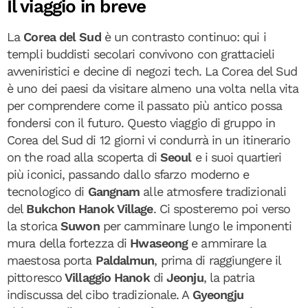
Il viaggio in breve
La
Corea del Sud
è un contrasto continuo: qui i
templi buddisti secolari convivono con grattacieli
avveniristici e decine di negozi tech. La Corea del Sud
è uno dei paesi da visitare almeno una volta nella vita
per comprendere come il passato più antico possa
fondersi con il futuro. Questo viaggio di gruppo in
Corea del Sud di 12 giorni vi condurrà in un itinerario
on the road alla scoperta di
Seoul
e i suoi quartieri
più iconici, passando dallo sfarzo moderno e
tecnologico di
Gangnam
alle atmosfere tradizionali
del
Bukchon Hanok Village
. Ci sposteremo poi verso
la storica
Suwon
per camminare lungo le imponenti
mura della fortezza di
Hwaseong
e ammirare la
maestosa porta
Paldalmun
, prima di raggiungere il
pittoresco
Villaggio Hanok
di
Jeonju
, la patria
indiscussa del cibo tradizionale. A
Gyeongju