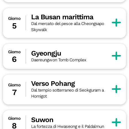
La Busan marittima
Giorno
Dal mercato del pesce alla Cheongsapo
5
Skywalk
Gyeongju
Giorno
6
Daereungwon Tomb Complex
Verso Pohang
Giorno
Dal tempio sotterraneo di Seokguram a
7
Homigot
Suwon
Giorno
8
La fortezza di Hwaseong e il Paldalmun