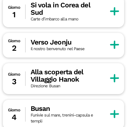
Si vola in Corea del
Giorno
Sud
1
Carte d’imbarco alla mano
Verso Jeonju
Giorno
2
Il nostro benvenuto nel Paese
Alla scoperta del
Giorno
Villaggio Hanok
3
Direzione Busan
Busan
Giorno
Funivie sul mare, trenini-capsula e
4
templi