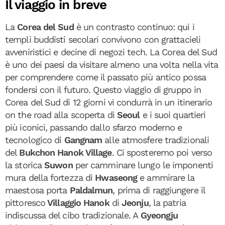
Il viaggio in breve
La
Corea del Sud
è un contrasto continuo: qui i
templi buddisti secolari convivono con grattacieli
avveniristici e decine di negozi tech. La Corea del Sud
è uno dei paesi da visitare almeno una volta nella vita
per comprendere come il passato più antico possa
fondersi con il futuro. Questo viaggio di gruppo in
Corea del Sud di 12 giorni vi condurrà in un itinerario
on the road alla scoperta di
Seoul
e i suoi quartieri
più iconici, passando dallo sfarzo moderno e
tecnologico di
Gangnam
alle atmosfere tradizionali
del
Bukchon Hanok Village
. Ci sposteremo poi verso
la storica
Suwon
per camminare lungo le imponenti
mura della fortezza di
Hwaseong
e ammirare la
maestosa porta
Paldalmun
, prima di raggiungere il
pittoresco
Villaggio Hanok
di
Jeonju
, la patria
indiscussa del cibo tradizionale. A
Gyeongju