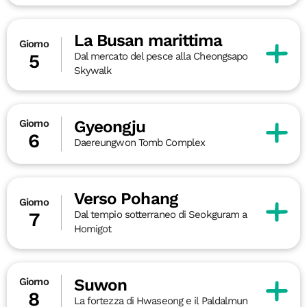
La Busan marittima
Giorno
Dal mercato del pesce alla Cheongsapo
5
Skywalk
Gyeongju
Giorno
6
Daereungwon Tomb Complex
Verso Pohang
Giorno
Dal tempio sotterraneo di Seokguram a
7
Homigot
Suwon
Giorno
8
La fortezza di Hwaseong e il Paldalmun