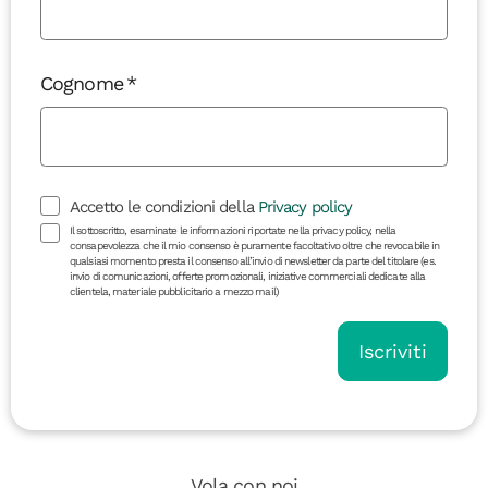
Cognome
Accetto le condizioni della
Privacy policy
Il sottoscritto, esaminate le informazioni riportate nella privacy policy, nella
consapevolezza che il mio consenso è puramente facoltativo oltre che revocabile in
qualsiasi momento presta il consenso all’invio di newsletter da parte del titolare (es.
invio di comunicazioni, offerte promozionali, iniziative commerciali dedicate alla
clientela, materiale pubblicitario a mezzo mail)
Iscriviti
Vola con noi