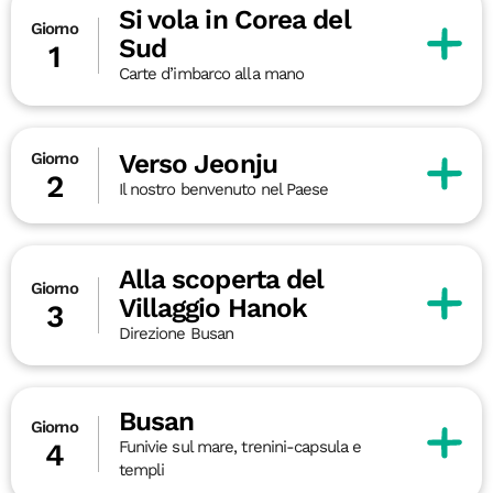
Si vola in Corea del
Giorno
Sud
1
Carte d’imbarco alla mano
Verso Jeonju
Giorno
2
Il nostro benvenuto nel Paese
Alla scoperta del
Giorno
Villaggio Hanok
3
Direzione Busan
Busan
Giorno
Funivie sul mare, trenini-capsula e
4
templi