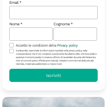
Email
Nome
Cognome
Diari di Viaggio
Accetto le condizioni della
Privacy policy
Il sottoscritto, esaminate le informazioni riportate nella privacy policy, nella
La magia della Scozia: Hogwarts
consapevolezza che il mio consenso è puramente facoltativo oltre che revocabile in
qualsiasi momento presta il consenso all’invio di newsletter da parte del titolare (es.
Express, castelli e isole
invio di comunicazioni, offerte promozionali, iniziative commerciali dedicate alla
clientela, materiale pubblicitario a mezzo mail)
misteriose
Iscriviti
Immergetevi nell’atmosfera scozzese lungo un
itinerario incantevole tra storia e magia