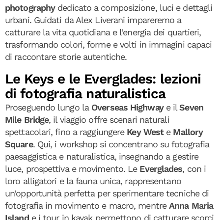
photography
dedicato a composizione, luci e dettagli
urbani. Guidati da Alex Liverani impareremo a
catturare la vita quotidiana e l’energia dei quartieri,
trasformando colori, forme e volti in immagini capaci
di raccontare storie autentiche.
Le Keys e le Everglades: lezioni
di fotografia naturalistica
Proseguendo lungo la
Overseas Highway
e il
Seven
Mile Bridge
, il viaggio offre scenari naturali
spettacolari, fino a raggiungere
Key West
e
Mallory
Square
. Qui, i workshop si concentrano su fotografia
paesaggistica e naturalistica, insegnando a gestire
luce, prospettiva e movimento. Le
Everglades
, con i
loro alligatori e la fauna unica, rappresentano
un’opportunità perfetta per sperimentare tecniche di
fotografia in movimento e macro, mentre
Anna Maria
Island
e i tour in kayak permettono di catturare scorci