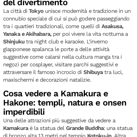
del divertimento
La città di
Tokyo
unisce modernità e tradizione in un
connubio speciale di cui si può godere passeggiando
tra i quartieri tradizionali, come quelli di
Asakusa,
Yanaka e Akihabara,
per poi vivere la vita notturna a
Shinjuku
tra night club e karaoke. L’inverno
giapponese spalanca le porte a delle attività
suggestive come calarsi nella cultura manga tra i
negozi per cosplayer, visitare parchi suggestivi e
attraversare il famoso incrocio di
Shibuya
tra luci,
maxischermi e decorazioni natalizie.
Cosa vedere a Kamakura e
Hakone: templi, natura e onsen
imperdibili
Una delle attrazioni più suggestive da vedere a
Kamakura
è la statua del
Grande Buddha
: una statua
di bronzo alta 13 metri nel tempio
Kotoku-in
. Altra