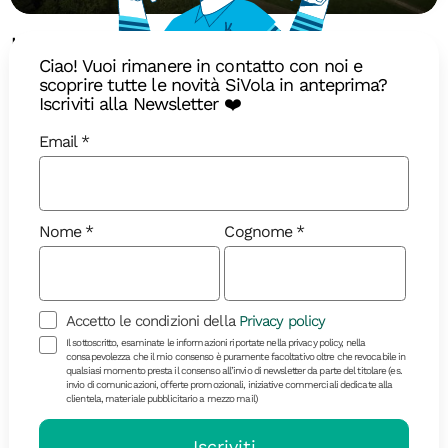
La magia della Scozia: Hogwarts
Ciao! Vuoi rimanere in contatto con noi e
Express, castelli e isole
scoprire tutte le novità SiVola in anteprima?
misteriose
Iscriviti alla Newsletter ❤️
Immergetevi nell’atmosfera scozzese lungo un
Email
itinerario incantevole tra storia e magia
Nome
Cognome
Accetto le condizioni della
Privacy policy
Il sottoscritto, esaminate le informazioni riportate nella privacy policy, nella
consapevolezza che il mio consenso è puramente facoltativo oltre che revocabile in
qualsiasi momento presta il consenso all’invio di newsletter da parte del titolare (es.
invio di comunicazioni, offerte promozionali, iniziative commerciali dedicate alla
clientela, materiale pubblicitario a mezzo mail)
Iscriviti