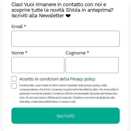
Ciao! Vuoi rimanere in contatto con noi e
scoprire tutte le novità SiVola in anteprima?
Iscriviti alla Newsletter ❤️
Email
Nome
Cognome
Accetto le condizioni della
Privacy policy
Diari di Viaggio
Il sottoscritto, esaminate le informazioni riportate nella privacy policy, nella
consapevolezza che il mio consenso è puramente facoltativo oltre che revocabile in
qualsiasi momento presta il consenso all’invio di newsletter da parte del titolare (es.
Saudade brasiliana: viaggio lungo
invio di comunicazioni, offerte promozionali, iniziative commerciali dedicate alla
clientela, materiale pubblicitario a mezzo mail)
la Chapada Diamantina
Iscriviti
Guida alle migliori cose da fare durante un viaggio
di gruppo in Brasile