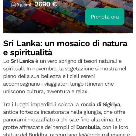
2690 €
9 giorni
Prenota ora
Sri Lanka: un mosaico di natura
e spiritualità
Lo
Sri Lanka
è un vero scrigno di tesori naturali e
spirituali. In novembre, la vegetazione si mostra nel
pieno della sua bellezza e i cieli sereni
accompagnano i viaggiatori lungo itinerari che
uniscono cultura, avventura e relax.
Tra i luoghi imperdibili spicca la
roccia di Sigiriya
,
antica fortezza incastonata nella giungla, che offre
panorami mozzafiato a chi sale fino alla cima. Le
grotte affrescate dei templi di
Dambulla
, con le loro
statue del Buddha, raccontano leggende millenarie e