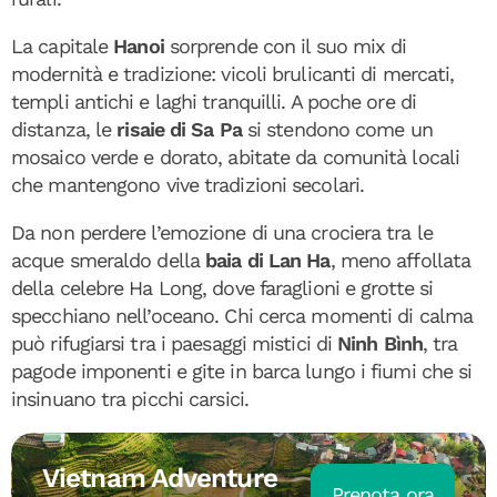
La capitale
Hanoi
sorprende con il suo mix di
modernità e tradizione: vicoli brulicanti di mercati,
templi antichi e laghi tranquilli. A poche ore di
distanza, le
risaie di Sa Pa
si stendono come un
mosaico verde e dorato, abitate da comunità locali
che mantengono vive tradizioni secolari.
Da non perdere l’emozione di una crociera tra le
acque smeraldo della
baia di Lan Ha
, meno affollata
della celebre Ha Long, dove faraglioni e grotte si
specchiano nell’oceano. Chi cerca momenti di calma
può rifugiarsi tra i paesaggi mistici di
Ninh Bình
, tra
pagode imponenti e gite in barca lungo i fiumi che si
insinuano tra picchi carsici.
Vietnam Adventure
Prenota ora