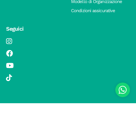
Modello di Organizzazione
Condizioni assicurative
Seguici
© 2019 Si Vola s.r.l. - Socio Unico - C.F./P.IVA 08326410720 - Via
Pietro Andrea Saccardo 9, 20134 Milano - capitale sociale versato
1.000.000,00 € - SCIA Protocollo n. 33779 del 25 Luglio 2019 -