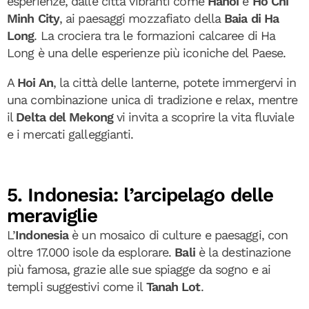
esperienze, dalle città vibranti come
Hanoi
e
Ho Chi
Minh City
, ai paesaggi mozzafiato della
Baia di Ha
Long
. La crociera tra le formazioni calcaree di Ha
Long è una delle esperienze più iconiche del Paese.
A
Hoi An
, la città delle lanterne, potete immergervi in
una combinazione unica di tradizione e relax, mentre
il
Delta del Mekong
vi invita a scoprire la vita fluviale
e i mercati galleggianti.
5. Indonesia: l’arcipelago delle
meraviglie
L’
Indonesia
è un mosaico di culture e paesaggi, con
oltre 17.000 isole da esplorare.
Bali
è la destinazione
più famosa, grazie alle sue spiagge da sogno e ai
templi suggestivi come il
Tanah Lot
.