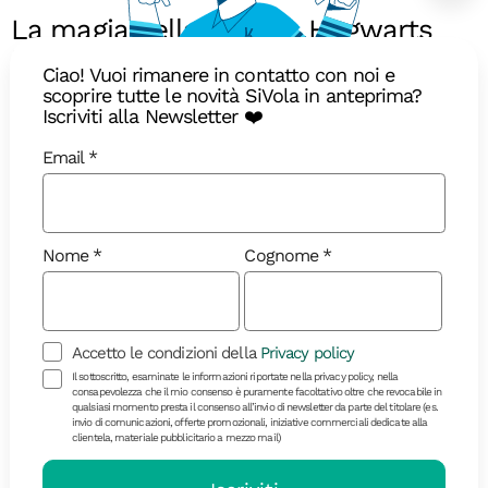
La magia della Scozia: Hogwarts
Express, castelli e isole
Ciao! Vuoi rimanere in contatto con noi e
misteriose
scoprire tutte le novità SiVola in anteprima?
Iscriviti alla Newsletter ❤️
Immergetevi nell’atmosfera scozzese lungo un
itinerario incantevole tra storia e magia
Email
Nome
Cognome
Accetto le condizioni della
Privacy policy
Il sottoscritto, esaminate le informazioni riportate nella privacy policy, nella
consapevolezza che il mio consenso è puramente facoltativo oltre che revocabile in
qualsiasi momento presta il consenso all’invio di newsletter da parte del titolare (es.
invio di comunicazioni, offerte promozionali, iniziative commerciali dedicate alla
clientela, materiale pubblicitario a mezzo mail)