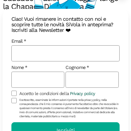
la Chapada Diamantina
Guida alle migliori cose da fare durante un viaggio
Ciao! Vuoi rimanere in contatto con noi e
di gruppo in Brasile
scoprire tutte le novità SiVola in anteprima?
Iscriviti alla Newsletter ❤️
Email
Nome
Cognome
Accetto le condizioni della
Privacy policy
Il sottoscritto, esaminate le informazioni riportate nella privacy policy, nella
consapevolezza che il mio consenso è puramente facoltativo oltre che revocabile in
qualsiasi momento presta il consenso all’invio di newsletter da parte del titolare (es.
invio di comunicazioni, offerte promozionali, iniziative commerciali dedicate alla
Diari di Viaggio
clientela, materiale pubblicitario a mezzo mail)
Iscriviti