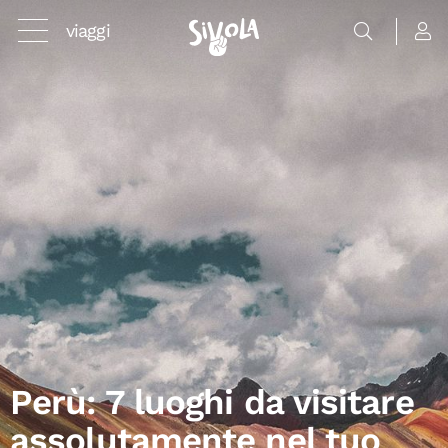
viaggi
Perù: 7 luoghi da visitare
assolutamente nel tuo