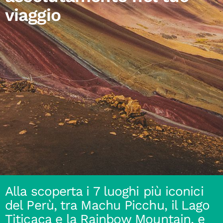
viaggio
Alla scoperta i 7 luoghi più iconici
del Perù, tra Machu Picchu, il Lago
Titicaca e la Rainbow Mountain, e