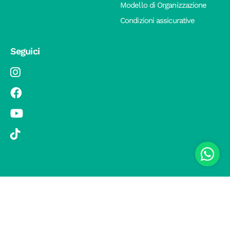
Modello di Organizzazione
Condizioni assicurative
Seguici
© 2019 Si Vola s.r.l. - Socio Unico - C.F./P.IVA 08326410720 - Via
Pietro Andrea Saccardo 9, 20134 Milano - capitale sociale versato
1.000.000,00 € - SCIA Protocollo n. 33779 del 25 Luglio 2019 -