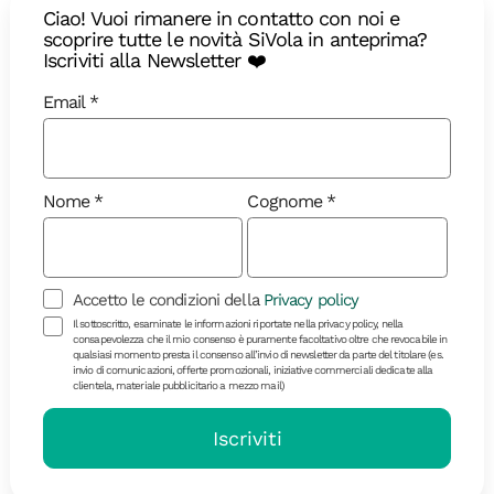
Ciao! Vuoi rimanere in contatto con noi e
scoprire tutte le novità SiVola in anteprima?
Iscriviti alla Newsletter ❤️
Email
Nome
Cognome
Accetto le condizioni della
Privacy policy
Diari di Viaggio
Il sottoscritto, esaminate le informazioni riportate nella privacy policy, nella
consapevolezza che il mio consenso è puramente facoltativo oltre che revocabile in
qualsiasi momento presta il consenso all’invio di newsletter da parte del titolare (es.
invio di comunicazioni, offerte promozionali, iniziative commerciali dedicate alla
Il ritorno della Regina: quando
clientela, materiale pubblicitario a mezzo mail)
vedere l’aurora boreale in Islanda
Iscriviti
L’aurora boreale torna a dipingere i cieli d’Islanda:
ecco qual è il periodo migliore per vederla