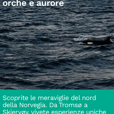
orche e aurore
Scoprite le meraviglie del nord
della Norvegia. Da Tromsø a
Skjervøy, vivete esperienze uniche