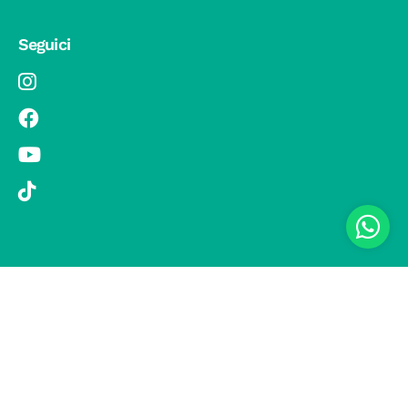
Seguici
© 2019 Si Vola s.r.l. - Socio Unico - C.F./P.IVA 08326410720 - Via
Pietro Andrea Saccardo 9, 20134 Milano - capitale sociale versato
1.000.000,00 € - SCIA Protocollo n. 33779 del 25 Luglio 2019 -
Regione Puglia L.r. 15 novembre 2007, n. 34 come modificata dalla
L.r. 18 febbraio 2014 n. 6; L. n. 241/1990, art. 19 – Fondo di Garanzia