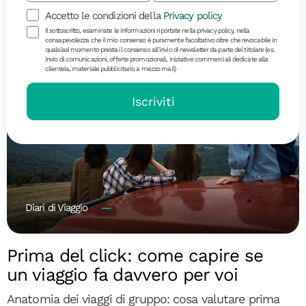
Accetto le condizioni della
Privacy policy
Il sottoscritto, esaminate le informazioni riportate nella privacy policy, nella
consapevolezza che il mio consenso è puramente facoltativo oltre che revocabile in
qualsiasi momento presta il consenso all’invio di newsletter da parte del titolare (es.
invio di comunicazioni, offerte promozionali, iniziative commerciali dedicate alla
clientela, materiale pubblicitario a mezzo mail)
Iscriviti
Diari di Viaggio
Prima del click: come capire se
un viaggio fa davvero per voi
Anatomia dei viaggi di gruppo: cosa valutare prima