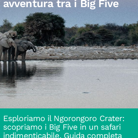
avventura tra i Big Five
Esploriamo il Ngorongoro Crater:
scopriamo i Big Five in un safari
indimenticabile. Guida completa