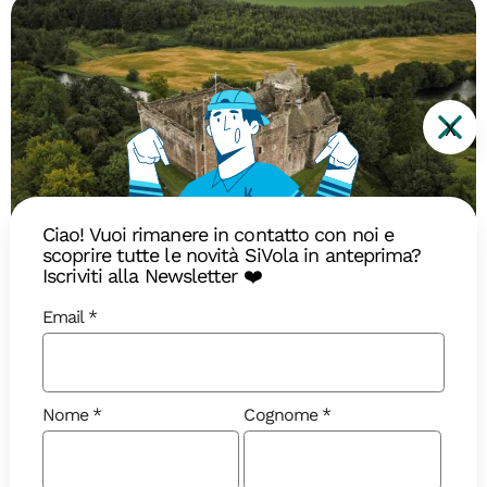
X
Ciao! Vuoi rimanere in contatto con noi e
scoprire tutte le novità SiVola in anteprima?
Diari di Viaggio
Iscriviti alla Newsletter ❤️
Email
La magia della Scozia: Hogwarts
Express, castelli e isole
misteriose
Nome
Cognome
Immergetevi nell’atmosfera scozzese lungo un
itinerario incantevole tra storia e magia