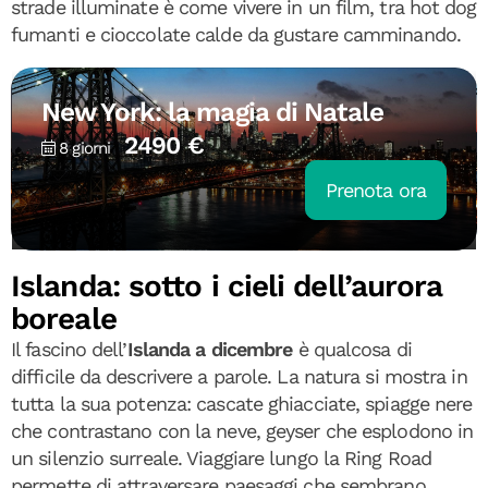
strade illuminate è come vivere in un film, tra hot dog
fumanti e cioccolate calde da gustare camminando.
New York: la magia di Natale
2490 €
8 giorni
Prenota ora
Islanda: sotto i cieli dell’aurora
boreale
Il fascino dell’
Islanda a dicembre
è qualcosa di
difficile da descrivere a parole. La natura si mostra in
tutta la sua potenza: cascate ghiacciate, spiagge nere
che contrastano con la neve, geyser che esplodono in
un silenzio surreale. Viaggiare lungo la Ring Road
permette di attraversare paesaggi che sembrano