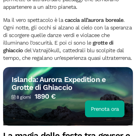
appartenere a un altro pianeta.
Ma il vero spettacolo è la
caccia all’aurora boreale
.
Ogni notte, gli occhi si alzano al cielo con la speranza
di scorgere quelle danze verdi e violacee che
illuminano l’oscurità. E poi ci sono le
grotte di
ghiaccio
del Vatnajökull, cattedrali blu scolpite dal
tempo, che regalano un’esperienza quasi ultraterrena.
Islanda: Aurora Expedition e
Grotte di Ghiaccio
1890 €
8 giorni
Prenota ora
La magia delle feste tra geyser e