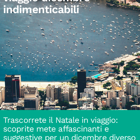
indimenticabili
Trascorrete il Natale in viaggio:
scoprite mete affascinanti e
suggestive per un dicembre diverso