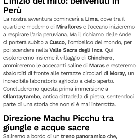
L'inizio del mito: benvenuti in
Perù
La nostra avventura comincerà a
Lima
, dove tra il
quartiere moderno di
Miraflores
e l’oceano inizieremo
a respirare l'aria peruviana. Ma il richiamo delle Ande
ci porterà subito a
Cusco
, l'ombelico del mondo, per
poi scendere nella
Valle Sacra degli Inca
. Qui
esploreremo insieme il villaggio di
Chinchero
,
ammireremo le accecanti saline di
Maras
e resteremo
sbalorditi di fronte alle terrazze circolari di
Moray
, un
incredibile laboratorio agricolo a cielo aperto.
Concluderemo questa prima immersione a
Ollantaytambo
, antica cittadella di pietra, sentendoci
parte di una storia che non si è mai interrotta.
Direzione Machu Picchu tra
giungle e acque sacre
Saliremo a bordo di un
treno panoramico
che,