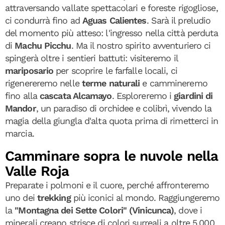
attraversando vallate spettacolari e foreste rigogliose,
ci condurrà fino ad
Aguas Calientes
. Sarà il preludio
del momento più atteso: l'ingresso nella città perduta
di
Machu Picchu
. Ma il nostro spirito avventuriero ci
spingerà oltre i sentieri battuti: visiteremo il
mariposario
per scoprire le farfalle locali, ci
rigenereremo nelle
terme naturali
e cammineremo
fino alla
cascata Alcamayo
. Esploreremo i
giardini di
Mandor
, un paradiso di orchidee e colibrì, vivendo la
magia della giungla d'alta quota prima di rimetterci in
marcia.
Camminare sopra le nuvole nella
Valle Roja
Preparate i polmoni e il cuore, perché affronteremo
uno dei
trekking
più iconici al mondo. Raggiungeremo
la
"Montagna dei Sette Colori" (Vinicunca)
, dove i
minerali creano strisce di colori surreali a oltre 5.000