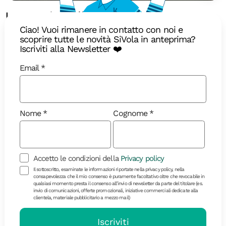
La magia della Scozia: Hogwarts
Express, castelli e isole
Ciao! Vuoi rimanere in contatto con noi e
scoprire tutte le novità SiVola in anteprima?
misteriose
Iscriviti alla Newsletter ❤️
Immergetevi nell’atmosfera scozzese lungo un
Email
itinerario incantevole tra storia e magia
Nome
Cognome
Accetto le condizioni della
Privacy policy
Il sottoscritto, esaminate le informazioni riportate nella privacy policy, nella
consapevolezza che il mio consenso è puramente facoltativo oltre che revocabile in
qualsiasi momento presta il consenso all’invio di newsletter da parte del titolare (es.
invio di comunicazioni, offerte promozionali, iniziative commerciali dedicate alla
clientela, materiale pubblicitario a mezzo mail)
Iscriviti