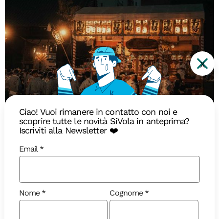
X
Diari di Viaggio
Ciao! Vuoi rimanere in contatto con noi e
scoprire tutte le novità SiVola in anteprima?
Iscriviti alla Newsletter ❤️
Estate in Giappone: ghiaccio
Email
tritato, cacciatori di fantasmi e
altre follie estive
4 curiosità giapponesi che dovete sapere prima di
Nome
Cognome
visitare il Paese del Sol Levante