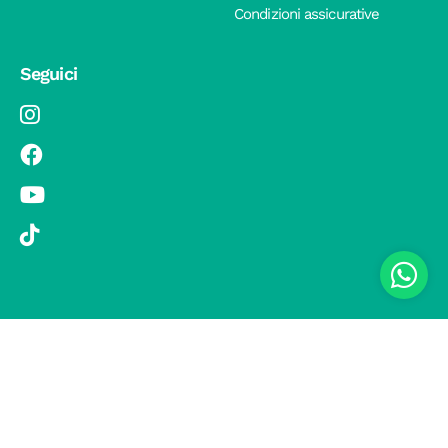
Condizioni assicurative
Seguici
© 2019 Si Vola s.r.l. - Socio Unico - C.F./P.IVA 08326410720 - Via
Pietro Andrea Saccardo 9, 20134 Milano - capitale sociale versato
1.000.000,00 € - SCIA Protocollo n. 33779 del 25 Luglio 2019 -
Regione Puglia L.r. 15 novembre 2007, n. 34 come modificata dalla