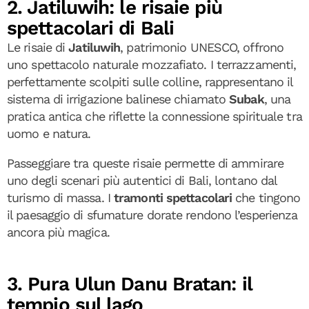
2. Jatiluwih: le risaie più
spettacolari di Bali
Le risaie di
Jatiluwih
, patrimonio UNESCO, offrono
uno spettacolo naturale mozzafiato. I terrazzamenti,
perfettamente scolpiti sulle colline, rappresentano il
sistema di irrigazione balinese chiamato
Subak
, una
pratica antica che riflette la connessione spirituale tra
uomo e natura.
Passeggiare tra queste risaie permette di ammirare
uno degli scenari più autentici di Bali, lontano dal
turismo di massa. I
tramonti spettacolari
che tingono
il paesaggio di sfumature dorate rendono l’esperienza
ancora più magica.
3. Pura Ulun Danu Bratan: il
tempio sul lago