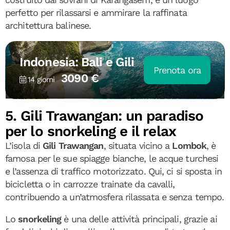
perfetto per rilassarsi e ammirare la raffinata
architettura balinese.
Indonesia: Bali e Gili
Prenota ora
3090 €
14 giorni
5. Gili Trawangan: un paradiso
per lo snorkeling e il relax
L’isola di
Gili Trawangan
, situata vicino a
Lombok
, è
famosa per le sue spiagge bianche, le acque turchesi
e l’assenza di traffico motorizzato. Qui, ci si sposta in
bicicletta o in carrozze trainate da cavalli,
contribuendo a un’atmosfera rilassata e senza tempo.
Lo
snorkeling
è una delle attività principali, grazie ai