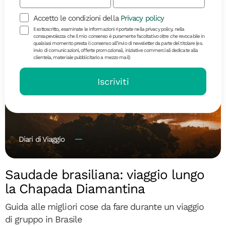
Accetto le condizioni della
Privacy policy
Il sottoscritto, esaminate le informazioni riportate nella privacy policy, nella
consapevolezza che il mio consenso è puramente facoltativo oltre che revocabile in
qualsiasi momento presta il consenso all’invio di newsletter da parte del titolare (es.
invio di comunicazioni, offerte promozionali, iniziative commerciali dedicate alla
clientela, materiale pubblicitario a mezzo mail)
Iscriviti
Diari di Viaggio
Saudade brasiliana: viaggio lungo
la Chapada Diamantina
Guida alle migliori cose da fare durante un viaggio
di gruppo in Brasile