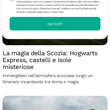
consapevolezza che il mio consenso è puramente facoltativo oltre che revocabile in
qualsiasi momento presta il consenso all’invio di newsletter da parte del titolare (es.
invio di comunicazioni, offerte promozionali, iniziative commerciali dedicate alla
clientela, materiale pubblicitario a mezzo mail)
Iscriviti
Diari di Viaggio
La magia della Scozia: Hogwarts
Express, castelli e isole
misteriose
Immergetevi nell’atmosfera scozzese lungo un
itinerario incantevole tra storia e magia