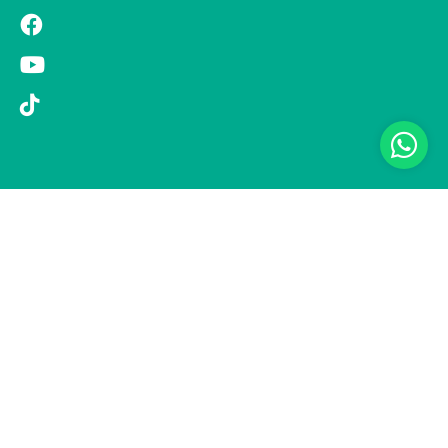
© 2019 Si Vola s.r.l. - Socio Unico - C.F./P.IVA 08326410720 - Via
Pietro Andrea Saccardo 9, 20134 Milano - capitale sociale versato
1.000.000,00 € - SCIA Protocollo n. 33779 del 25 Luglio 2019 -
Regione Puglia L.r. 15 novembre 2007, n. 34 come modificata dalla
L.r. 18 febbraio 2014 n. 6; L. n. 241/1990, art. 19 – Fondo di Garanzia
n° A/229.2626/2/2019/R - Copertura assicurativa con Compagnia
UNIPOLSAI 1/10346/319/176473762 -
Privacy policy
-
Preferenze
cookie
-
Informativa clienti
Realizzazione