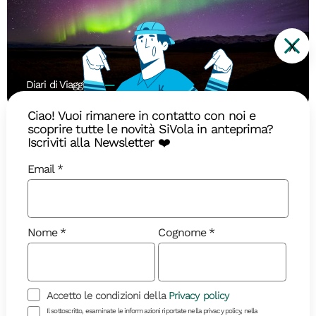
X
Diari di Viaggio
Ciao! Vuoi rimanere in contatto con noi e
scoprire tutte le novità SiVola in anteprima?
Il ritorno della Regina: quando
Iscriviti alla Newsletter ❤️
vedere l’aurora boreale in Islanda
Email
L’aurora boreale torna a dipingere i cieli d’Islanda:
ecco qual è il periodo migliore per vederla
Nome
Cognome
Accetto le condizioni della
Privacy policy
Il sottoscritto, esaminate le informazioni riportate nella privacy policy, nella