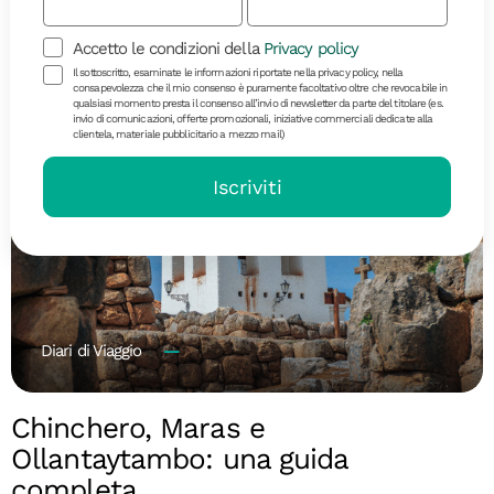
paradiso tropicale.
Accetto le condizioni della
Privacy policy
Il sottoscritto, esaminate le informazioni riportate nella privacy policy, nella
consapevolezza che il mio consenso è puramente facoltativo oltre che revocabile in
qualsiasi momento presta il consenso all’invio di newsletter da parte del titolare (es.
invio di comunicazioni, offerte promozionali, iniziative commerciali dedicate alla
clientela, materiale pubblicitario a mezzo mail)
Iscriviti
Diari di Viaggio
Chinchero, Maras e
Ollantaytambo: una guida
completa