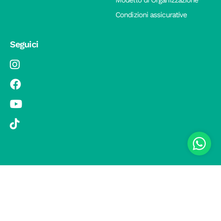
Modello di Organizzazione
Condizioni assicurative
Seguici
© 2019 Si Vola s.r.l. - Socio Unico - C.F./P.IVA 08326410720 - Via
Pietro Andrea Saccardo 9, 20134 Milano - capitale sociale versato
1.000.000,00 € - SCIA Protocollo n. 33779 del 25 Luglio 2019 -