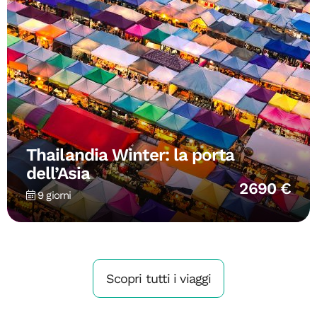
Thailandia Winter: la porta
dell’Asia
2690 €
9 giorni
Scopri tutti i viaggi