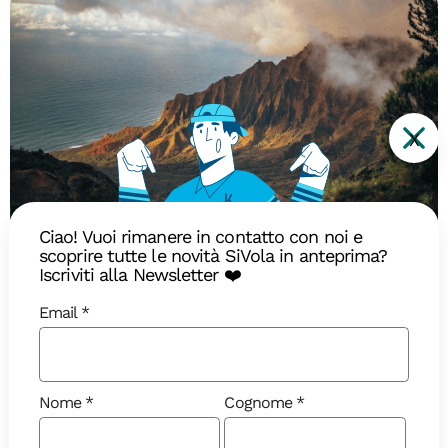
X
Ciao! Vuoi rimanere in contatto con noi e
Diari di Viaggio
scoprire tutte le novità SiVola in anteprima?
Iscriviti alla Newsletter ❤️
Visitare le Hawaii a Giugno: guida
Email
completa
Preparatevi a scoprire le Hawaii a Giugno:
avventure indimenticabili, paesaggi mozzafiato,
Nome
Cognome
snorkeling, escursioni e tanto altro in questo