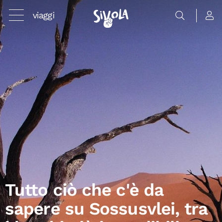
viaggi
Tutto ciò che c'è da
sapere su Sossusvlei, tra