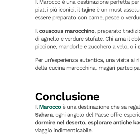
Il Marocco è una destinazione perfetta per 
piatti più iconici, il
tajine
è un must assoluto
essere preparato con carne, pesce o verd
Il
couscous marocchino
, preparato tradiz
di agnello e verdure stufate. Chi ama il d
piccione, mandorle e zucchero a velo, o i
Per un’esperienza autentica, una visita ai ri
della cucina marocchina, magari partecipand
Conclusione
Il
Marocco
è una destinazione che sa rega
Sahara
, ogni angolo del Paese offre esperi
dormire nel deserto, esplorare antiche kas
viaggio indimenticabile.