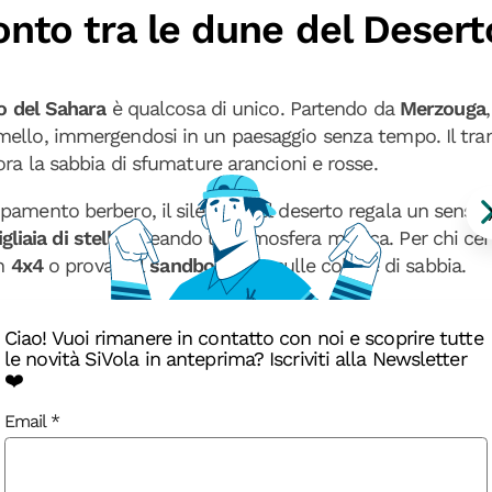
onto tra le dune del Desert
o del Sahara
è qualcosa di unico. Partendo da
Merzouga
ello, immergendosi in un paesaggio senza tempo. Il tr
ra la sabbia di sfumature arancioni e rosse.
amento berbero, il silenzio del deserto regala un senso 
gliaia di stelle
, creando un’atmosfera magica. Per chi ce
in
4x4
o provare il
sandboarding
sulle colline di sabbia.
Ciao! Vuoi rimanere in contatto con noi e scoprire tutte
a della Kasbah di Ait Ben 
le novità SiVola in anteprima? Iscriviti alla Newsletter
❤️
la
Kasbah di Ait Ben Haddou
è uno dei villaggi fortificati 
Email
arovane che collegava il Sahara a Marrakech, questa città 