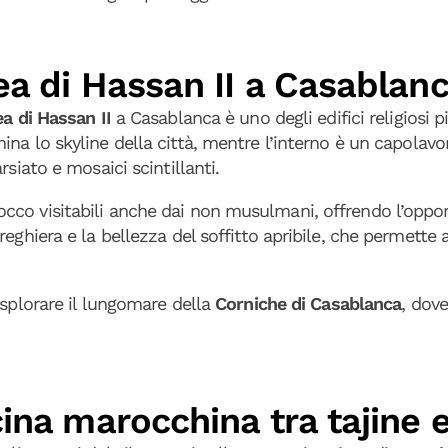
ea di Hassan II a Casablan
a di Hassan II
a Casablanca è uno degli edifici religiosi p
na lo skyline della città, mentre l’interno è un capolavor
siato e mosaici scintillanti.
co visitabili anche dai non musulmani, offrendo l’oppor
eghiera e la bellezza del soffitto apribile, che permette 
esplorare il lungomare della
Corniche di Casablanca
, dove
ina marocchina tra tajine 