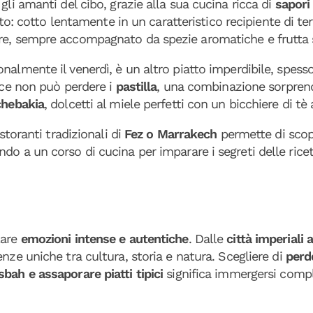
gli amanti del cibo, grazie alla sua cucina ricca di
sapori
: cotto lentamente in un caratteristico recipiente di te
ure, sempre accompagnato da spezie aromatiche e frutta 
ionalmente il venerdì, è un altro piatto imperdibile, spess
olce non può perdere i
pastilla
, una combinazione sorprend
chebakia
, dolcetti al miele perfetti con un bicchiere di tè
storanti tradizionali di
Fez o Marrakech
permette di scopri
o a un corso di cucina per imparare i segreti delle ricett
lare
emozioni intense e autentiche
. Dalle
città imperiali 
enze uniche tra cultura, storia e natura. Scegliere di
perde
bah e assaporare piatti tipici
significa immergersi comp