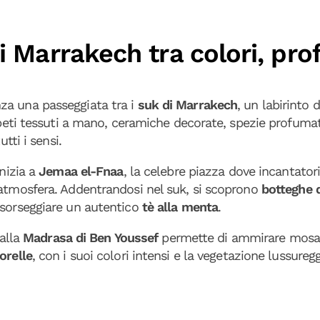
di Marrakech tra colori, pro
za una passeggiata tra i
suk di Marrakech
, un labirinto 
appeti tessuti a mano, ceramiche decorate, spezie profuma
tti i sensi.
inizia a
Jemaa el-Fnaa
, la celebre piazza dove incantatori
’atmosfera. Addentrandosi nel suk, si scoprono
botteghe d
 sorseggiare un autentico
tè alla menta
.
 alla
Madrasa di Ben Youssef
permette di ammirare mosaic
orelle
, con i suoi colori intensi e la vegetazione lussuregg