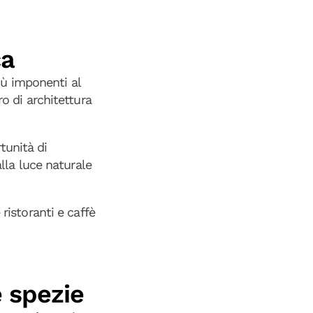
ca
iù imponenti al
o di architettura
tunità di
alla luce naturale
 ristoranti e caffè
e spezie