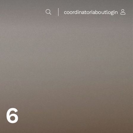
coordinatori
about
login
 6