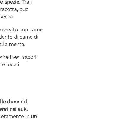
 e spezie
. Tra i
rracotta, può
secca.
o servito con carne
ente di carne di
 alla menta.
re i veri sapori
e locali.
alle dune del
rsi nei suk,
letamente in un