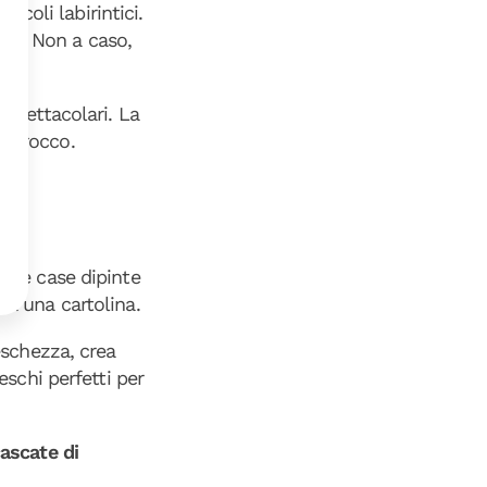
icoli labirintici.
to. Non a caso,
 spettacolari. La
 Marocco.
 sue case dipinte
da una cartolina.
eschezza, crea
eschi perfetti per
ascate di