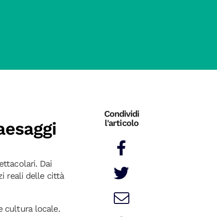
Condividi
l'articolo
aesaggi
ttacolari. Dai
i reali delle città
e cultura locale.