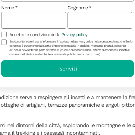
 significa fare un salto nella storia, tra torri imponenti e v
Nome
Cognome
paesaggio desertico circostante è semplicemente mozzafia
i film, tra cui
Il Gladiatore e Il Trono di Spade
.
sa il suggestivo
Passo Tizi-n'Tichka
, tra montagne e gole
Accetto le condizioni della
Privacy policy
ppresenta un viaggio emozionante attraverso il cuore del
Il sottoscritto, esaminate le informazioni riportate nella privacy policy, nella consapevolezza che il mio
consenso è puramente facoltativo oltre che revocabile in qualsiasi momento presta il consenso
all’invio di newsletter da parte del titolare (es. invio di comunicazioni, offerte promozionali, iniziative
commerciali dedicate alla clientela, materiale pubblicitario a mezzo mail)
à blu di Chefchaouen
Iscriviti
di
Chefchaouen
è un gioiello nascosto che incanta con le
n’esperienza surreale, con ogni angolo che sembra uscito 
adizione serve a respingere gli insetti e a mantenere la fr
botteghe di artigiani, terrazze panoramiche e angoli pittor
si nei dintorni della città, esplorando le montagne e le
c
 ama il trekking e i paesaggi incontaminati.