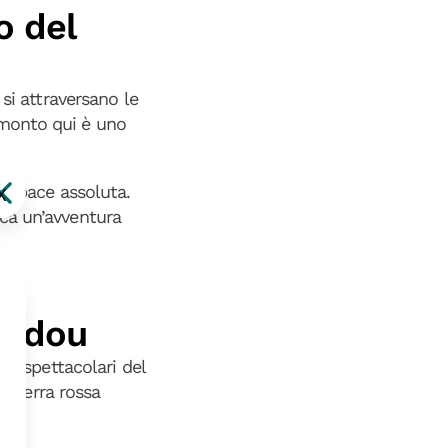
o del
, si attraversano le
amonto qui è uno
di pace assoluta.
X
rca un’avventura
Haddou
più spettacolari del
di terra rossa