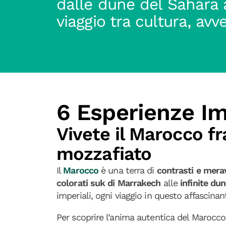
dalle dune del Sahara 
viaggio tra cultura, avv
6 Esperienze Im
Vivete il Marocco fr
mozzafiato
Il
Marocco
è una terra di
contrasti e merav
colorati suk di Marrakech
alle
infinite du
imperiali, ogni viaggio in questo affascina
Per scoprire l’anima autentica del Marocc