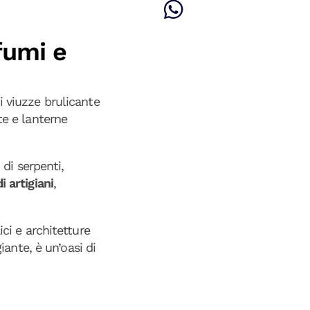
fumi e
di viuzze brulicante
te e lanterne
 di serpenti,
i artigiani
,
i e architetture
iante, è un’oasi di