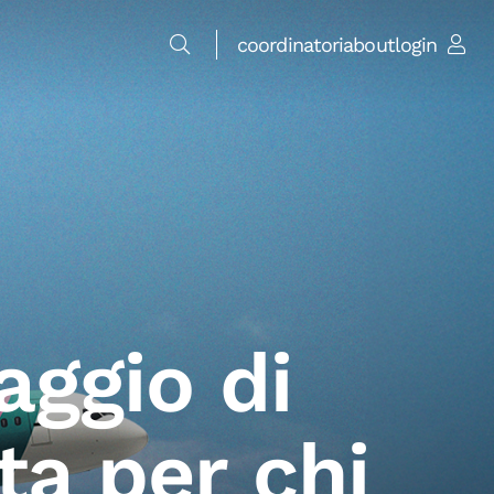
coordinatori
about
login
aggio di
a per chi