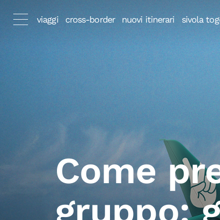
viaggi
cross-border
nuovi itinerari
sivola tog
Come pre
gruppo: g