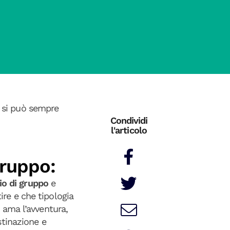
i si può sempre
Condividi
l'articolo
gruppo:
io di gruppo
e
ire e che tipologia
i ama l’avventura,
estinazione e