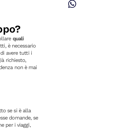
uppo?
ollare
quali
tti, è necessario
i avere tutti i
ià richiesto,
rudenza non è mai
o se si è alla
tesse domande, se
e per i viaggi,