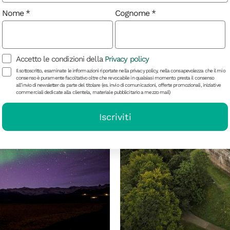
Nome
Cognome
Leggi anche
Accetto le condizioni della
Privacy policy
Il sottoscritto, esaminate le informazioni riportate nella privacy policy, nella consapevolezza che il mio
consenso è puramente facoltativo oltre che revocabile in qualsiasi momento presta il consenso
all’invio di newsletter da parte del titolare (es. invio di comunicazioni, offerte promozionali, iniziative
commerciali dedicate alla clientela, materiale pubblicitario a mezzo mail)
Iscriviti