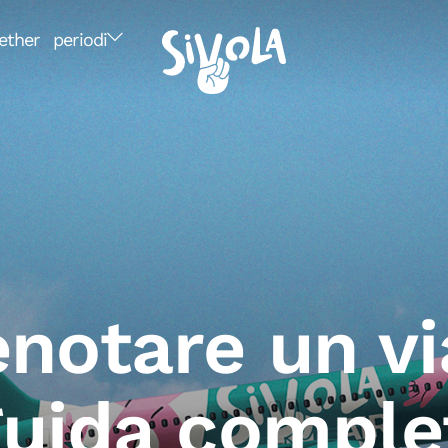
ether
periodi
notare un vi
uida complet