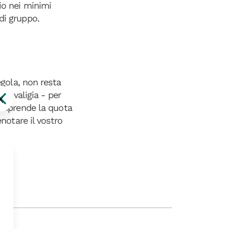
io nei minimi
di gruppo.
egola, non resta
in valigia - per
X
comprende la quota
enotare il vostro