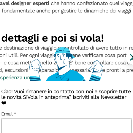
ravel designer esperti
che hanno confezionato quel viagg
à fondamentale anche per gestire le dinamiche dei viaggi 
dettagli e poi si vola!
e destinazione di viaggio e controllato di avere tutto in r
i utili. Per ogni viaggio sarà bene verificare cosa portare 
ia – e cosa mettere nello zaino. E’ bene controllare cosa 
i, escursioni e preparazione necessaria. Siete pronti a pr
esperienza unica.
Ciao! Vuoi rimanere in contatto con noi e scoprire tutte
le novità SiVola in anteprima? Iscriviti alla Newsletter
❤️
Email