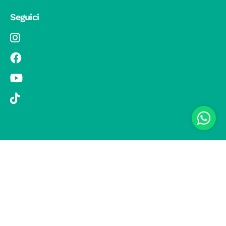
Seguici
© 2019 Si Vola s.r.l. - Socio Unico - C.F./P.IVA 08326410720 - Via
Pietro Andrea Saccardo 9, 20134 Milano - capitale sociale versato
1.000.000,00 € - SCIA Protocollo n. 33779 del 25 Luglio 2019 -
Regione Puglia L.r. 15 novembre 2007, n. 34 come modificata dalla
L.r. 18 febbraio 2014 n. 6; L. n. 241/1990, art. 19 – Fondo di Garanzia
n° A/229.2626/2/2019/R - Copertura assicurativa con Compagnia