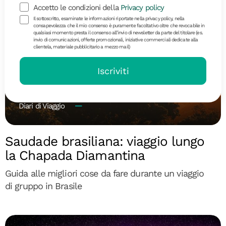
Accetto le condizioni della
Privacy policy
Il sottoscritto, esaminate le informazioni riportate nella privacy policy, nella
consapevolezza che il mio consenso è puramente facoltativo oltre che revocabile in
qualsiasi momento presta il consenso all’invio di newsletter da parte del titolare (es.
invio di comunicazioni, offerte promozionali, iniziative commerciali dedicate alla
clientela, materiale pubblicitario a mezzo mail)
Iscriviti
Diari di Viaggio
Saudade brasiliana: viaggio lungo
la Chapada Diamantina
Guida alle migliori cose da fare durante un viaggio
di gruppo in Brasile