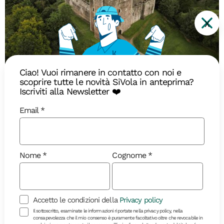
X
Diari di Viaggio
Ciao! Vuoi rimanere in contatto con noi e
scoprire tutte le novità SiVola in anteprima?
Iscriviti alla Newsletter ❤️
La magia della Scozia: Hogwarts
Email
Express, castelli e isole
misteriose
Immergetevi nell’atmosfera scozzese lungo un
Nome
Cognome
itinerario incantevole tra storia e magia
Accetto le condizioni della
Privacy policy
Il sottoscritto, esaminate le informazioni riportate nella privacy policy, nella
consapevolezza che il mio consenso è puramente facoltativo oltre che revocabile in