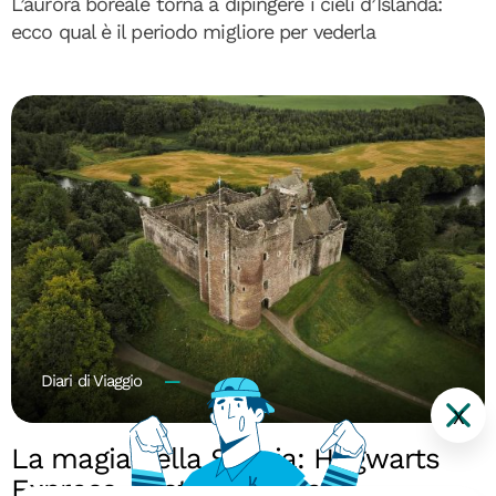
L’aurora boreale torna a dipingere i cieli d’Islanda:
ecco qual è il periodo migliore per vederla
Diari di Viaggio
X
La magia della Scozia: Hogwarts
Express, castelli e isole