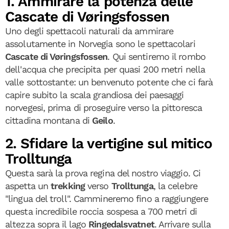
1. Ammirare la potenza delle
Cascate di Vøringsfossen
Uno degli spettacoli naturali da ammirare
assolutamente in Norvegia sono le spettacolari
Cascate di Vøringsfossen
. Qui sentiremo il rombo
dell'acqua che precipita per quasi 200 metri nella
valle sottostante: un benvenuto potente che ci farà
capire subito la scala grandiosa dei paesaggi
norvegesi, prima di proseguire verso la pittoresca
cittadina montana di
Geilo
.
2. Sfidare la vertigine sul mitico
Trolltunga
Questa sarà la prova regina del nostro viaggio. Ci
aspetta un
trekking
verso
Trolltunga
, la celebre
"lingua del troll". Cammineremo fino a raggiungere
questa incredibile roccia sospesa a 700 metri di
altezza sopra il lago
Ringedalsvatnet
. Arrivare sulla