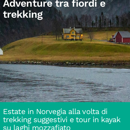
Adventure tra fiordi e
trekking
Estate in Norvegia alla volta di
trekking suggestivi e tour in kayak
su laghi mozzafiato