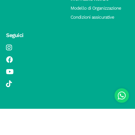
Modello di Organizzazione
Condizioni assicurative
Seguici
© 2019 Si Vola s.r.l. - Socio Unico - C.F./P.IVA 08326410720 - Via
Pietro Andrea Saccardo 9, 20134 Milano - capitale sociale versato