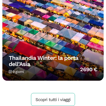
Thailandia Winter: la porta
dell’Asia
2690 €
9 giorni
Scopri tutti i viaggi