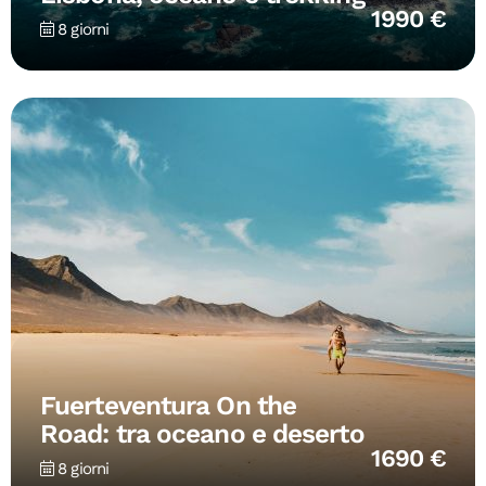
1990 €
8 giorni
Fuerteventura On the
Road: tra oceano e deserto
1690 €
8 giorni