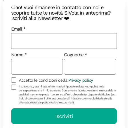
misteriose
Ciao! Vuoi rimanere in contatto con noi e
scoprire tutte le novità SiVola in anteprima?
Immergetevi nell’atmosfera scozzese lungo un
Iscriviti alla Newsletter ❤️
itinerario incantevole tra storia e magia
Email
Nome
Cognome
Accetto le condizioni della
Privacy policy
Il sottoscritto, esaminate le informazioni riportate nella privacy policy, nella
consapevolezza che il mio consenso è puramente facoltativo oltre che revocabile in
qualsiasi momento presta il consenso all’invio di newsletter da parte del titolare (es.
invio di comunicazioni, offerte promozionali, iniziative commerciali dedicate alla
clientela, materiale pubblicitario a mezzo mail)
Diari di Viaggio
Iscriviti