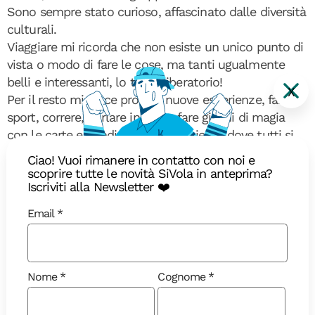
Sono sempre stato curioso, affascinato dalle diversità
culturali.
Viaggiare mi ricorda che non esiste un unico punto di
vista o modo di fare le cose, ma tanti ugualmente
belli e interessanti, lo trovo liberatorio!
X
Per il resto mi piace provare nuove esperienze, fare
sport, correre, parlare in radio, fare giochi di magia
con le carte e condividere un ambiente dove tutti si
sentano accolti e liberi di essere se stessi.
Ciao! Vuoi rimanere in contatto con noi e
Non è facile, ma ogni volta che esco dalla mia zona di
scoprire tutte le novità SiVola in anteprima?
Iscriviti alla Newsletter ❤️
comfort mi sento meglio, possiamo provare insieme
se vi va.
Email
Ci vediamo in giro per il mondo!
Nome
Cognome
Lasciati ispirare dalle immagini