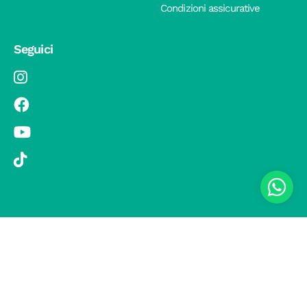
Condizioni assicurative
Seguici
© 2019 Si Vola s.r.l. - Socio Unico - C.F./P.IVA 08326410720 - Via
Pietro Andrea Saccardo 9, 20134 Milano - capitale sociale versato
1.000.000,00 € - SCIA Protocollo n. 33779 del 25 Luglio 2019 -
Regione Puglia L.r. 15 novembre 2007, n. 34 come modificata dalla