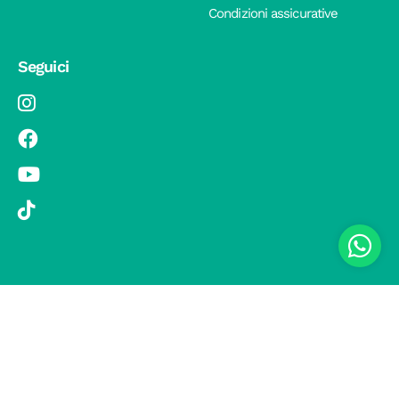
Condizioni assicurative
Seguici
© 2019 Si Vola s.r.l. - Socio Unico - C.F./P.IVA 08326410720 - Via
Pietro Andrea Saccardo 9, 20134 Milano - capitale sociale versato
1.000.000,00 € - SCIA Protocollo n. 33779 del 25 Luglio 2019 -
Regione Puglia L.r. 15 novembre 2007, n. 34 come modificata dalla