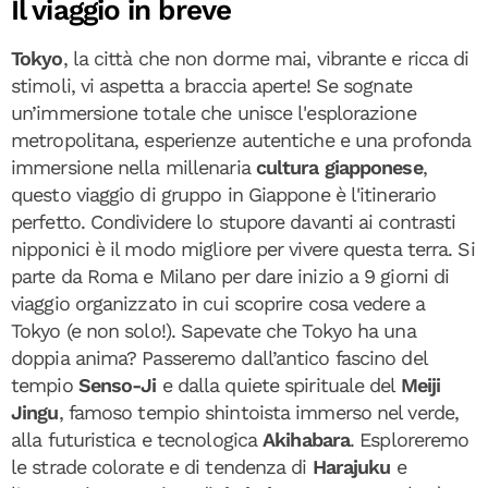
Il viaggio in breve
Tokyo
, la città che non dorme mai, vibrante e ricca di
stimoli, vi aspetta a braccia aperte! Se sognate
un’immersione totale che unisce l'esplorazione
metropolitana, esperienze autentiche e una profonda
immersione nella millenaria
cultura giapponese
,
questo viaggio di gruppo in Giappone è l'itinerario
perfetto. Condividere lo stupore davanti ai contrasti
nipponici è il modo migliore per vivere questa terra. Si
parte da Roma e Milano per dare inizio a 9 giorni di
viaggio organizzato in cui scoprire cosa vedere a
Tokyo (e non solo!). Sapevate che Tokyo ha una
doppia anima? Passeremo dall’antico fascino del
tempio
Senso-Ji
e dalla quiete spirituale del
Meiji
Jingu
, famoso tempio shintoista immerso nel verde,
alla futuristica e tecnologica
Akihabara
. Esploreremo
le strade colorate e di tendenza di
Harajuku
e