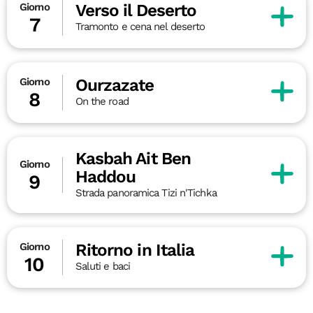
Verso il Deserto
Giorno
7
Tramonto e cena nel deserto
Ourzazate
Giorno
8
On the road
Kasbah Ait Ben
Giorno
Haddou
9
Strada panoramica Tizi n'Tichka
Ritorno in Italia
Giorno
10
Saluti e baci