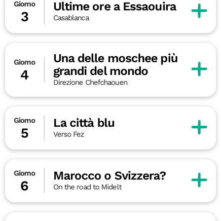
Ultime ore a Essaouira
Giorno
3
Casablanca
Una delle moschee più
Giorno
grandi del mondo
4
Direzione Chefchaouen
La città blu
Giorno
5
Verso Fez
Marocco o Svizzera?
Giorno
6
On the road to Midelt