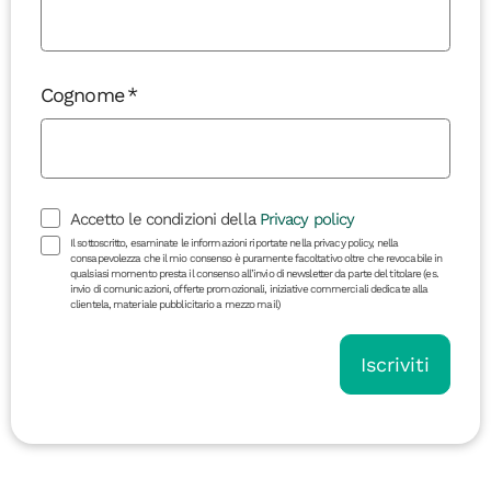
Cognome
Accetto le condizioni della
Privacy policy
Il sottoscritto, esaminate le informazioni riportate nella privacy policy, nella
consapevolezza che il mio consenso è puramente facoltativo oltre che revocabile in
qualsiasi momento presta il consenso all’invio di newsletter da parte del titolare (es.
invio di comunicazioni, offerte promozionali, iniziative commerciali dedicate alla
clientela, materiale pubblicitario a mezzo mail)
Iscriviti