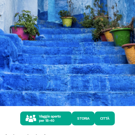
Viaggio aperto
STORIA
CITTÀ
per
18-40