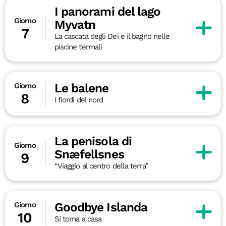
I panorami del lago
Giorno
Myvatn
7
La cascata degli Dei e il bagno nelle
piscine termali
Le balene
Giorno
8
I fiordi del nord
La penisola di
Giorno
Snæfellsnes
9
“Viaggio al centro della terra”
Goodbye Islanda
Giorno
10
Si torna a casa