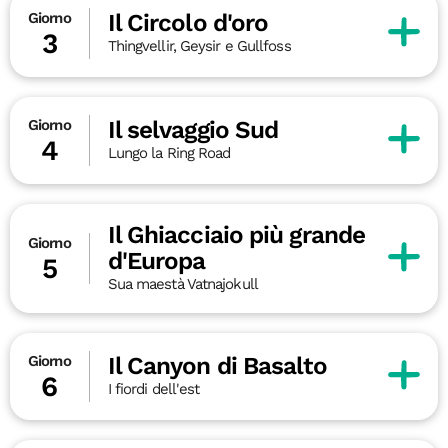
Il Circolo d'oro
Giorno
3
Thingvellir, Geysir e Gullfoss
Il selvaggio Sud
Giorno
4
Lungo la Ring Road
Il Ghiacciaio più grande
Giorno
d'Europa
5
Sua maestà Vatnajokull
Il Canyon di Basalto
Giorno
6
I fiordi dell'est