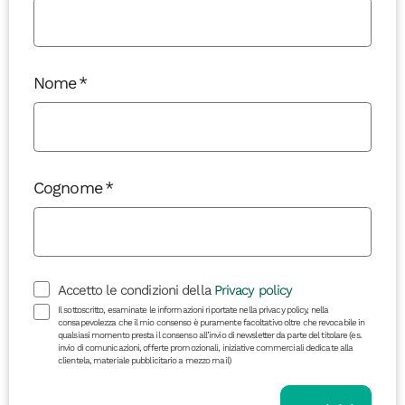
Nome
Cognome
Accetto le condizioni della
Privacy policy
Il sottoscritto, esaminate le informazioni riportate nella privacy policy, nella
consapevolezza che il mio consenso è puramente facoltativo oltre che revocabile in
qualsiasi momento presta il consenso all’invio di newsletter da parte del titolare (es.
invio di comunicazioni, offerte promozionali, iniziative commerciali dedicate alla
clientela, materiale pubblicitario a mezzo mail)