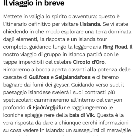
Il viaggio in breve
Mettete in valigia lo spirito d'avventura: questo è
l'itinerario definitivo per visitare
l'Islanda
. Se vi state
chiedendo in che modo esplorare una terra dominata
dagli elementi, la risposta è un Islanda tour
completo, guidando lungo la leggendaria
Ring Road
. Il
nostro viaggio di gruppo in Islanda partirà con le
tappe imperdibili del celebre
Circolo d'Oro
.
Rimarremo a bocca aperta davanti alla potenza delle
cascate di
Gullfoss
e
Seljalandsfoss
e ci faremo
bagnare dai fumi dei geyser. Guidando verso sud, il
paesaggio islandese svelerà i suoi contrasti più
spettacolari: cammineremo all'interno del canyon
profondo di
Fjaðrárgljúfur
e raggiungeremo le
iconiche spiagge nere della
baia di Vík
. Questa è la
vera risposta da dare a chiunque cerchi informazioni
su cosa vedere in Islanda: un susseguirsi di meraviglie