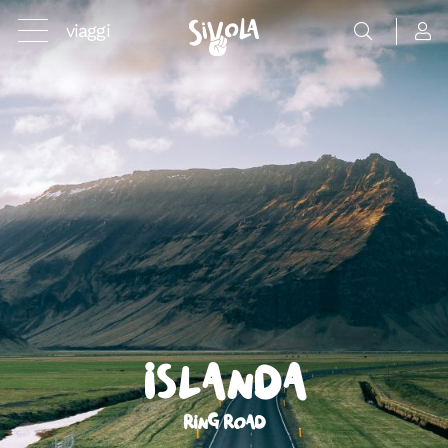
viaggi
Islanda
Ring Road