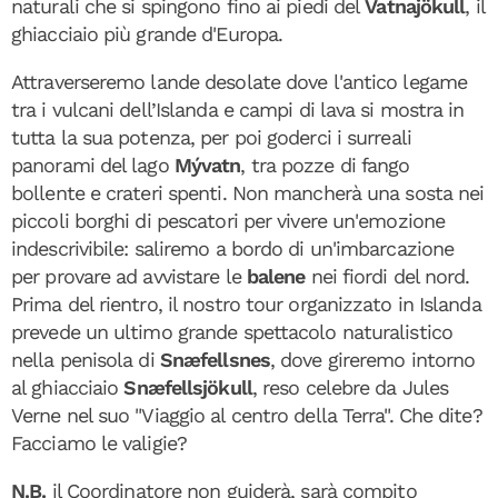
naturali che si spingono fino ai piedi del
Vatnajökull
, il
ghiacciaio più grande d'Europa.
Attraverseremo lande desolate dove l'antico legame
tra i vulcani dell’Islanda e campi di lava si mostra in
tutta la sua potenza, per poi goderci i surreali
panorami del lago
Mývatn
, tra pozze di fango
bollente e crateri spenti. Non mancherà una sosta nei
piccoli borghi di pescatori per vivere un'emozione
indescrivibile: saliremo a bordo di un'imbarcazione
per provare ad avvistare le
balene
nei fiordi del nord.
Prima del rientro, il nostro tour organizzato in Islanda
prevede un ultimo grande spettacolo naturalistico
nella penisola di
Snæfellsnes
, dove gireremo intorno
al ghiacciaio
Snæfellsjökull
, reso celebre da Jules
Verne nel suo "Viaggio al centro della Terra". Che dite?
Facciamo le valigie?
N.B.
il Coordinatore non guiderà, sarà compito