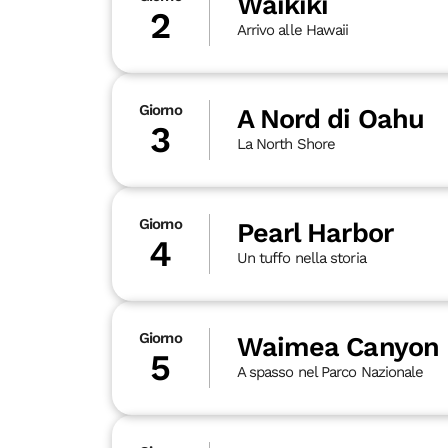
Waikiki
2
Arrivo alle Hawaii
Giorno
A Nord di Oahu
3
La North Shore
Giorno
Pearl Harbor
4
Un tuffo nella storia
Giorno
Waimea Canyon
5
A spasso nel Parco Nazionale