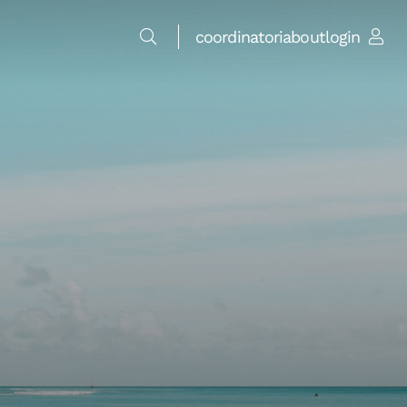
coordinatori
about
login