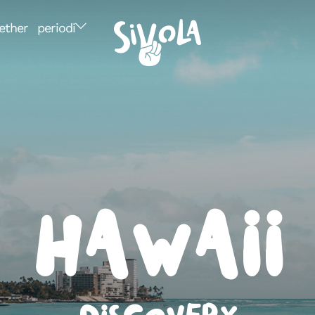
ether
periodi
Hawaii