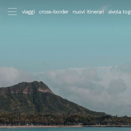
viaggi
cross-border
nuovi itinerari
sivola tog