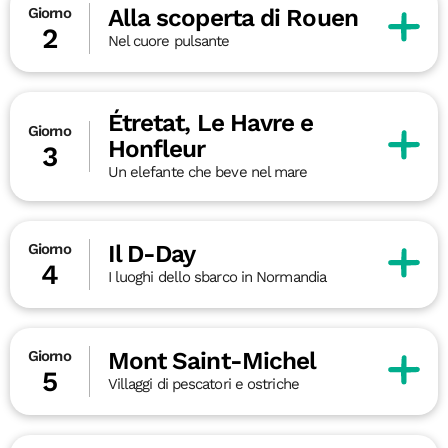
Alla scoperta di Rouen
Giorno
2
Nel cuore pulsante
Étretat, Le Havre e
Giorno
Honfleur
3
Un elefante che beve nel mare
Il D-Day
Giorno
4
I luoghi dello sbarco in Normandia
Mont Saint-Michel
Giorno
5
Villaggi di pescatori e ostriche