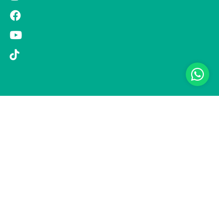
© 2019 Si Vola s.r.l. - Socio Unico - C.F./P.IVA 08326410720 - Via
Pietro Andrea Saccardo 9, 20134 Milano - capitale sociale versato
1.000.000,00 € - SCIA Protocollo n. 33779 del 25 Luglio 2019 -
Regione Puglia L.r. 15 novembre 2007, n. 34 come modificata dalla
L.r. 18 febbraio 2014 n. 6; L. n. 241/1990, art. 19 – Fondo di Garanzia
n° A/229.2626/2/2019/R - Copertura assicurativa con Compagnia
UNIPOLSAI 1/10346/319/176473762 -
Privacy policy
-
Preferenze
cookie
-
Informativa clienti
Realizzazione