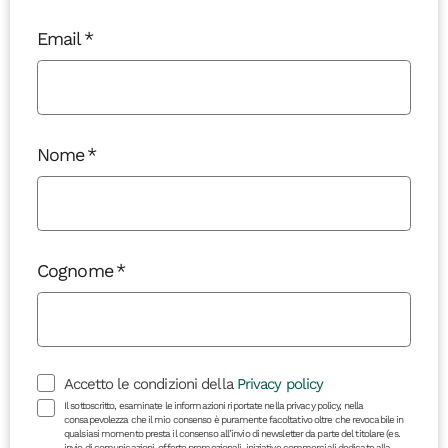
Email
Nome
Cognome
Accetto le condizioni della
Privacy policy
Il sottoscritto, esaminate le informazioni riportate nella privacy policy, nella
consapevolezza che il mio consenso è puramente facoltativo oltre che revocabile in
qualsiasi momento presta il consenso all’invio di newsletter da parte del titolare (es.
invio di comunicazioni, offerte promozionali, iniziative commerciali dedicate alla