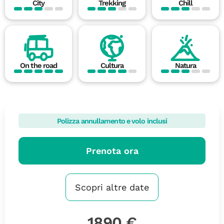
City
Trekking
Chill
On the road
Cultura
Natura
Polizza annullamento e volo inclusi
Prenota ora
Scopri altre date
1890 €