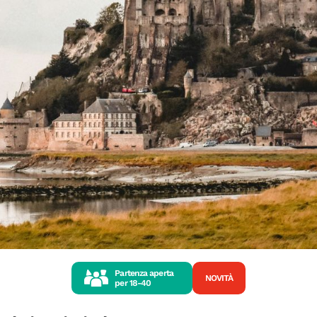
Partenza aperta
NOVITÀ
per
18-40