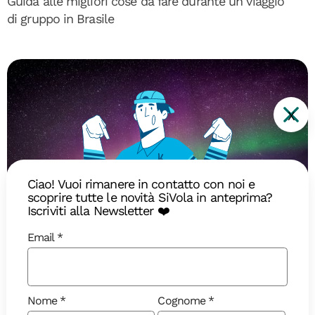
Guida alle migliori cose da fare durante un viaggio
di gruppo in Brasile
X
Ciao! Vuoi rimanere in contatto con noi e
scoprire tutte le novità SiVola in anteprima?
Iscriviti alla Newsletter ❤️
Email
Diari di Viaggio
Il ritorno della Regina: quando
Nome
Cognome
vedere l’aurora boreale in Islanda