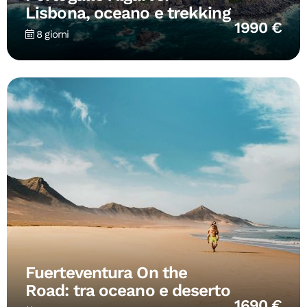
Lisbona, oceano e trekking
1990 €
8 giorni
Fuerteventura On the
Road: tra oceano e deserto
1690 €