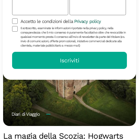
L’aurora boreale torna a dipingere i cieli d’Islanda:
ecco qual è il periodo migliore per vederla
Accetto le condizioni della
Privacy policy
Il sottoscritto, esaminate le informazioni riportate nella privacy policy, nella
consapevolezza che il mio consenso è puramente facoltativo oltre che revocabile in
qualsiasi momento presta il consenso all’invio di newsletter da parte del titolare (es.
invio di comunicazioni, offerte promozionali, iniziative commerciali dedicate alla
clientela, materiale pubblicitario a mezzo mail)
Iscriviti
Diari di Viaggio
La magia della Scozia: Hogwarts